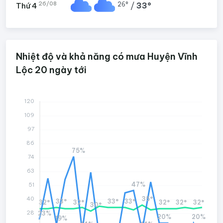
26/08
26°
/
33°
Thứ 4
Nhiệt độ và khả năng có mưa Huyện Vĩnh
Lộc 20 ngày tới
120
109
97
86
75%
74
63
47%
51
35°
40
33°
33°
33°
32°
32°
32°
32°
32°
30°
28
23%
20%
20%
19%