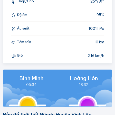
25°/
31°
Thấp/Cao
95%
Độ ẩm
1001 hPa
Áp suất
10 km
Tầm nhìn
2.16 km/h
Gió
Bình Minh
Hoàng Hôn
05:34
18:32
Bản đồ thời tiết Windy Huyện Vĩnh Lộc