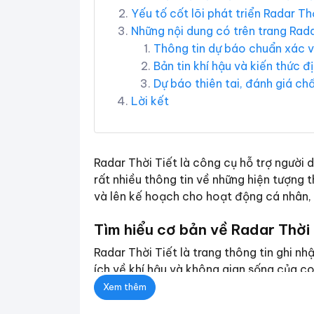
Yếu tố cốt lõi phát triển Radar Th
Những nội dung có trên trang Rada
Thông tin dự báo chuẩn xác về
Bản tin khí hậu và kiến thức đ
Dự báo thiên tai, đánh giá ch
Lời kết
Radar Thời Tiết là công cụ hỗ trợ người
rất nhiều thông tin về những hiện tượng 
và lên kế hoạch cho hoạt động cá nhân,
Tìm hiểu cơ bản về Radar Thời 
Radar Thời Tiết là trang thông tin ghi n
ích về khí hậu và không gian sống của co
Xem thêm
Truy cập trang web thường xuyên bạn sẽ 
khác trực quan hơn trên bản đồ. Trang s