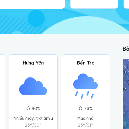
Bả
Hưng Yên
Bến Tre
90%
73%
Nhiều mây, trời âm u
Mưa nhỏ
25°
/
30°
25°
/
31°