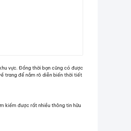
g khu vực. Đồng thời bạn cũng có được
ề trang để nắm rõ diễn biến thời tiết
ìm kiếm được rất nhiều thông tin hữu
iệu về mưa, nắng và các hiện tượng
 nhất trong từng khu vực. Dự báo