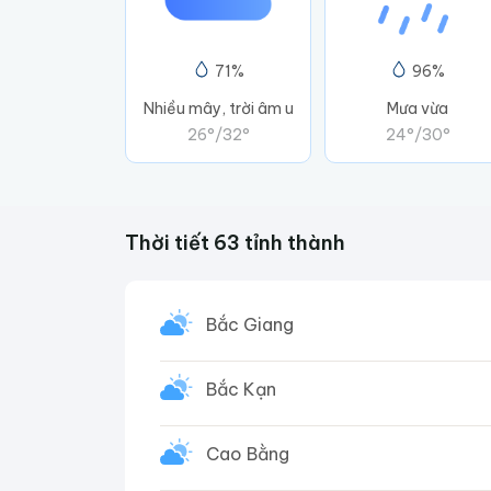
71%
96%
Nhiều mây, trời âm u
Mưa vừa
26°
/
32°
24°
/
30°
Thời tiết 63 tỉnh thành
Bắc Giang
Bắc Kạn
Cao Bằng