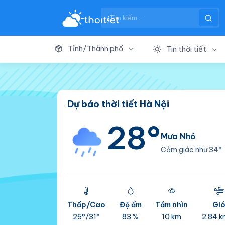
Tỉnh/Thành phố
Tin thời tiết
Dự báo thời tiết Hà Nội
28°
Mưa Nhỏ
Cảm giác như
34°
Thấp/Cao
Độ ẩm
Tầm nhìn
Gi
26°/
31°
83 %
10 km
2.84 k