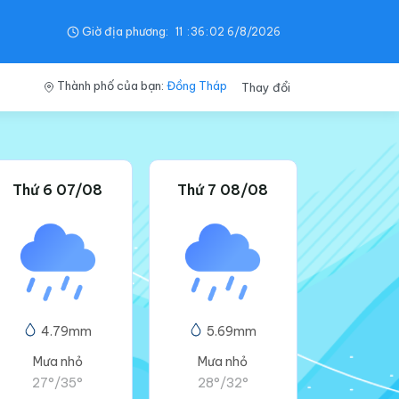
Giờ địa phương:
11
:
36
:
02
6/8/2026
Thành phố của bạn:
Đồng Tháp
Thay đổi
Thứ 6 07/08
Thứ 7 08/08
4.79mm
5.69mm
Mưa nhỏ
Mưa nhỏ
27°
/
35°
28°
/
32°