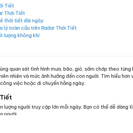
ời Tiết
r Thời Tiết
 thời tiết dài ngày
ịa lý toàn cầu trên Radar Thời Tiết
ất lượng không khí
 dùng quan sát tình hình mưa, bão, gió, sấm chớp theo từn
thiên nhiên và mức ảnh hưởng đến con người. Tìm hiểu hơn v
 công việc hoặc di chuyển hằng ngày.
Tiết
hận lượng người truy cập lớn mỗi ngày. Bạn có thể dễ dàng t
n người.
sở hữu được những thông tin hữu ích. Cập nhật những dữ l
ử dụng công nghệ hiện đại để mang đến thông tin chính xác