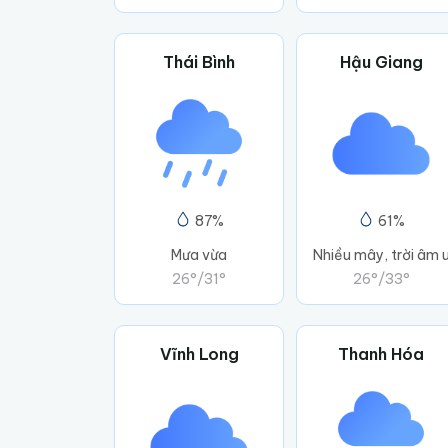
Thái Bình
Hậu Giang
87%
61%
Mưa vừa
Nhiều mây, trời âm 
26°
/
31°
26°
/
33°
Vĩnh Long
Thanh Hóa