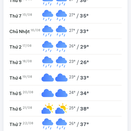
/
36°
Thứ 6
15/08
27°
/
35°
Thứ 7
16/08
27°
/
33°
Chủ Nhật
17/08
26°
/
29°
Thứ 2
18/08
23°
/
26°
Thứ 3
19/08
23°
/
33°
Thứ 4
20/08
24°
/
34°
Thứ 5
21/08
25°
/
38°
Thứ 6
22/08
26°
/
37°
Thứ 7