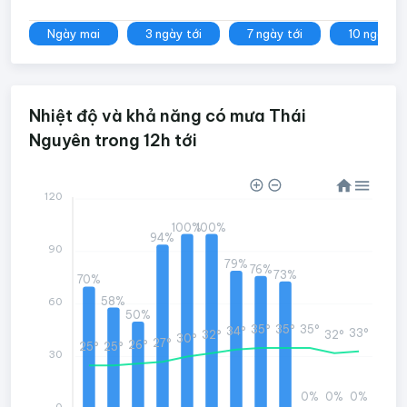
Ngày mai
3 ngày tới
7 ngày tới
10 ngày tớ
Nhiệt độ và khả năng có mưa Thái
Nguyên trong 12h tới
120
100%
100%
94%
90
79%
76%
73%
70%
58%
60
50%
35°
35°
35°
34°
33°
32°
32°
30°
27°
26°
25°
25°
30
0%
0%
0%
0