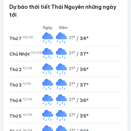
Dự báo thời tiết Thái Nguyên những ngày
tới
Ngày
Đêm
08/08
27°
/
34°
Thứ 7
09/08
27°
/
37°
Chủ Nhật
10/08
27°
/
36°
Thứ 2
11/08
27°
/
37°
Thứ 3
12/08
27°
/
36°
Thứ 4
13/08
27°
/
35°
Thứ 5
14/08
27°