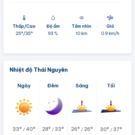
Thấp/Cao
Độ ẩm
Tầm nhìn
Gió
mi
25°/
35°
93 %
10 km
0.9 km/h
05:
Nhiệt độ Thái Nguyên
Ngày
Đêm
Sáng
Tối
33°
40°
28°
33°
26°
26°
30°
37°
/
/
/
/