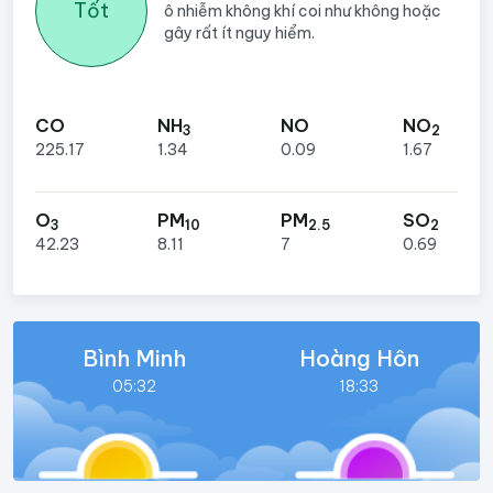
Tốt
ô nhiễm không khí coi như không hoặc
gây rất ít nguy hiểm.
CO
NH
NO
NO
3
2
225.17
1.34
0.09
1.67
O
PM
PM
SO
3
10
2.5
2
42.23
8.11
7
0.69
Bình Minh
Hoàng Hôn
05:32
18:33