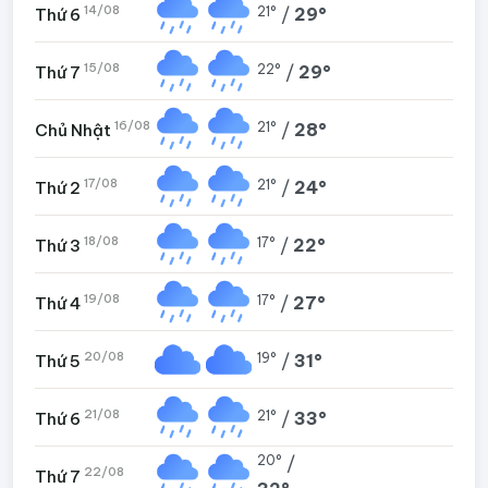
14/08
21°
/
29°
Thứ 6
15/08
22°
/
29°
Thứ 7
16/08
21°
/
28°
Chủ Nhật
17/08
21°
/
24°
Thứ 2
18/08
17°
/
22°
Thứ 3
19/08
17°
/
27°
Thứ 4
20/08
19°
/
31°
Thứ 5
21/08
21°
/
33°
Thứ 6
20°
/
22/08
Thứ 7