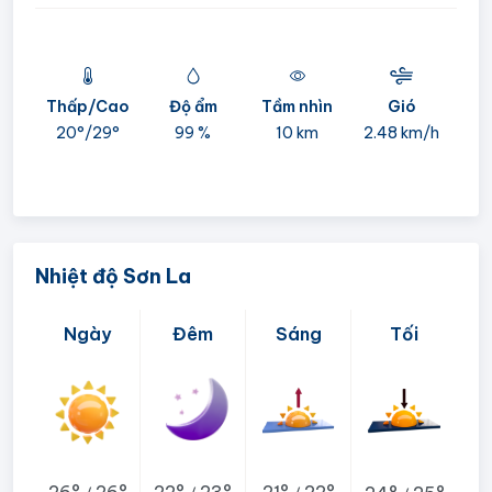
mi
Thấp/Cao
Độ ẩm
Tầm nhìn
Gió
20°/
29°
99 %
10 km
2.48 km/h
Nhiệt độ Sơn La
Ngày
Đêm
Sáng
Tối
26°
26°
22°
23°
21°
22°