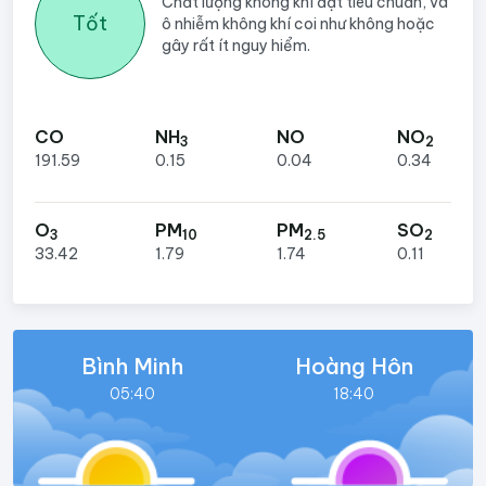
Chất lượng không khí đạt tiêu chuẩn, và
Tốt
ô nhiễm không khí coi như không hoặc
gây rất ít nguy hiểm.
CO
NH
NO
NO
3
2
191.59
0.15
0.04
0.34
O
PM
PM
SO
3
10
2.5
2
33.42
1.79
1.74
0.11
Bình Minh
Hoàng Hôn
05:40
18:40