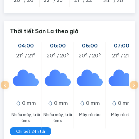
24°
25°
/
/
/
/
Thời tiết Sơn La theo giờ
04:00
05:00
06:00
07:00
21°
21°
20°
20°
20°
20°
21°
21°
/
/
/
/
0 mm
0 mm
0 mm
0 mm
Nhiều mây, trời
Nhiều mây, trời
Mây rải rác
Mây rải rác
âm u
âm u
Chi tiết 24h tới