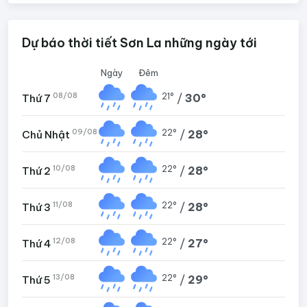
Dự báo thời tiết Sơn La những ngày tới
Ngày
Đêm
08/08
21°
/
30°
Thứ 7
09/08
22°
/
28°
Chủ Nhật
10/08
22°
/
28°
Thứ 2
11/08
22°
/
28°
Thứ 3
12/08
22°
/
27°
Thứ 4
13/08
22°
/
29°
Thứ 5