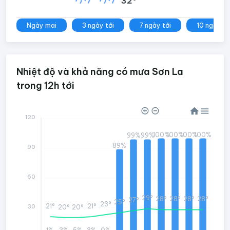
32°
Ngày mai
3 ngày tới
7 ngày tới
10 ngày tớ
Nhiệt độ và khả năng có mưa Sơn La
trong 12h tới
120
100%
100%
100%
100%
99%
99%
89%
90
60
29°
28°
28°
28°
28°
27°
25°
23°
21°
21°
30
20°
20°