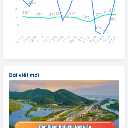
51
44%
40
33°
31°
30°
29°
29°
28°
27°
27°
24%
24°
28
20%
17
8%
3%
5
CN 09
T2 10
T3 11
T4 12
T5 13
T6 14
CN 16
T2 17
T3 18
T4 19
T5 20
T6 21
T7 08
T7 15
T7 22
Bài viết mới