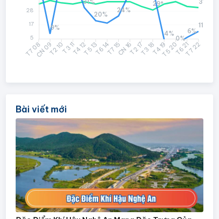
31%
31°
29°
24%
28
20%
17
11%
9%
6%
4%
5
0%
CN 09
T2 10
T3 11
T4 12
T5 13
T6 14
CN 16
T2 17
T3 18
T4 19
T5 20
T6 21
T7 08
T7 15
T7 22
Bài viết mới