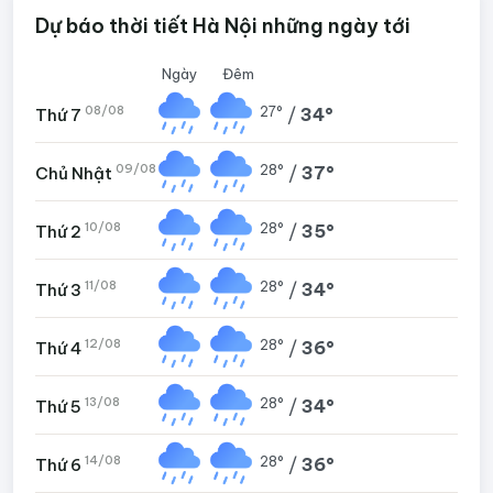
Dự báo thời tiết Hà Nội những ngày tới
Ngày
Đêm
08/08
27°
/
34°
Thứ 7
09/08
28°
/
37°
Chủ Nhật
10/08
28°
/
35°
Thứ 2
11/08
28°
/
34°
Thứ 3
12/08
28°
/
36°
Thứ 4
13/08
28°
/
34°
Thứ 5
14/08
28°
/
36°
Thứ 6