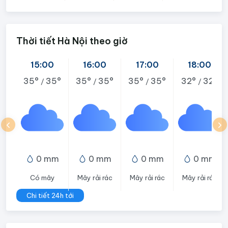
Thời tiết Hà Nội theo giờ
15:00
16:00
17:00
18:00
35°
35°
35°
35°
35°
35°
32°
32°
/
/
/
/
0 mm
0 mm
0 mm
0 mm
Có mây
Mây rải rác
Mây rải rác
Mây rải rác
Chi tiết 24h tới