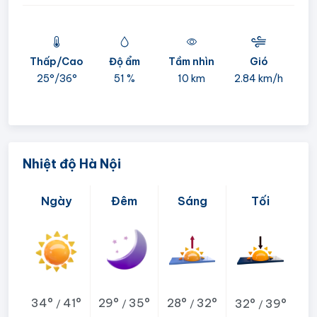
Thấp/Cao
Độ ẩm
Tầm nhìn
Gió
mi
25°/
36°
51 %
10 km
2.84 km/h
05:
Nhiệt độ Hà Nội
Ngày
Đêm
Sáng
Tối
34°
41°
29°
35°
28°
32°
32°
39°
/
/
/
/