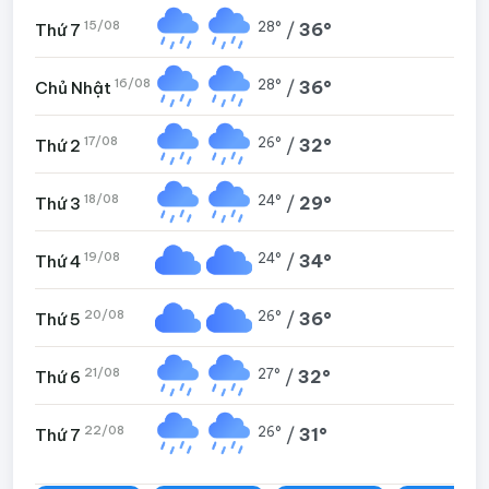
15/08
28°
/
36°
Thứ 7
16/08
28°
/
36°
Chủ Nhật
17/08
26°
/
32°
Thứ 2
18/08
24°
/
29°
Thứ 3
19/08
24°
/
34°
Thứ 4
20/08
26°
/
36°
Thứ 5
21/08
27°
/
32°
Thứ 6
22/08
26°
/
31°
Thứ 7