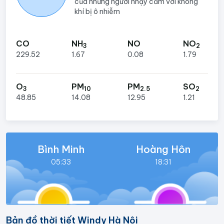
của những người nhạy cảm với không
khí bị ô nhiễm
CO
NH
NO
NO
3
2
229.52
1.67
0.08
1.79
O
PM
PM
SO
3
10
2.5
2
48.85
14.08
12.95
1.21
Bình Minh
Hoàng Hôn
05:33
18:31
Bản đồ thời tiết Windy Hà Nội