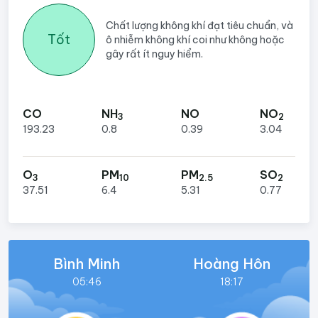
Chất lượng không khí đạt tiêu chuẩn, và
Tốt
ô nhiễm không khí coi như không hoặc
gây rất ít nguy hiểm.
CO
NH
NO
NO
3
2
193.23
0.8
0.39
3.04
O
PM
PM
SO
3
10
2.5
2
37.51
6.4
5.31
0.77
Bình Minh
Hoàng Hôn
05:46
18:17