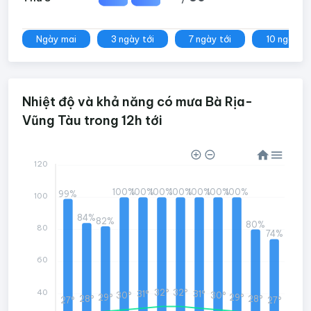
Ngày mai
3 ngày tới
7 ngày tới
10 ngày tớ
Nhiệt độ và khả năng có mưa Bà Rịa-
Vũng Tàu trong 12h tới
120
100%
100%
100%
100%
100%
100%
100%
99%
100
84%
82%
80%
80
74%
60
40
32°
32°
31°
31°
30°
30°
29°
29°
28°
28°
27°
27°