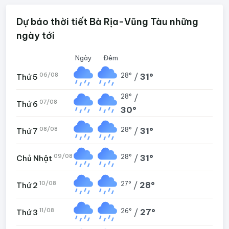
Dự báo thời tiết Bà Rịa-Vũng Tàu những
ngày tới
Ngày
Đêm
06/08
28°
/
31°
Thứ 5
28°
/
07/08
Thứ 6
30°
08/08
28°
/
31°
Thứ 7
09/08
28°
/
31°
Chủ Nhật
10/08
27°
/
28°
Thứ 2
11/08
26°
/
27°
Thứ 3