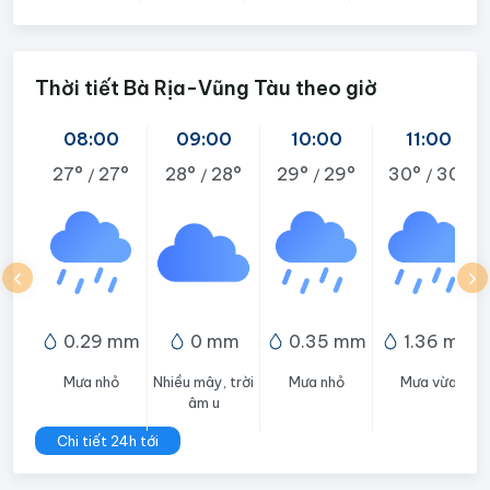
Thời tiết Bà Rịa-Vũng Tàu theo giờ
08:00
09:00
10:00
11:00
27°
27°
28°
28°
29°
29°
30°
30°
/
/
/
/
0.29 mm
0 mm
0.35 mm
1.36 mm
Mưa nhỏ
Nhiều mây, trời
Mưa nhỏ
Mưa vừa
âm u
Chi tiết 24h tới