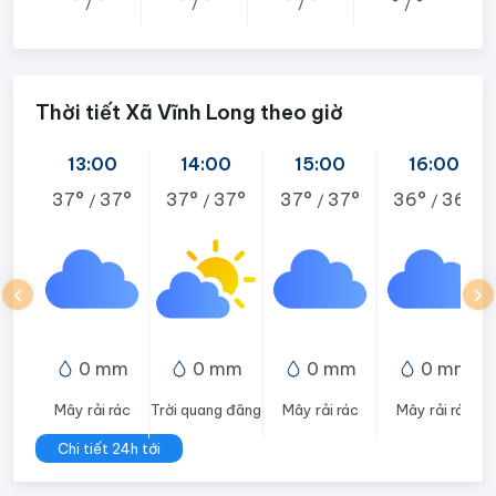
°
°
°
°
°
°
°
°
/
/
/
/
Thời tiết Xã Vĩnh Long theo giờ
13:00
14:00
15:00
16:00
37°
37°
37°
37°
37°
37°
36°
36°
/
/
/
/
0 mm
0 mm
0 mm
0 mm
Mây rải rác
Trời quang đãng
Mây rải rác
Mây rải rác
Chi tiết 24h tới