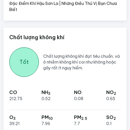
Đặc Điểm Khí Hậu Sơn La | Những Điều Thú Vị Bạn Chưa
Biết
Chất lượng không khí
Chất lượng không khí đạt tiêu chuẩn, và
Tốt
ô nhiễm không khí coi như không hoặc
gây rất ít nguy hiểm.
CO
NH
NO
NO
3
2
212.75
0.52
0.08
0.65
O
PM
PM
SO
3
10
2.5
2
39.21
7.96
7.7
0.1