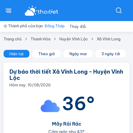
Thành phố của bạn:
Đồng Tháp
Thay đổi
Trang chủ
Thanh Hóa
Huyện Vĩnh Lộc
Xã Vĩnh Long
Hiện tại
Theo giờ
Ngày mai
3 ngày tới
Dự báo thời tiết Xã Vĩnh Long - Huyện Vĩnh
Lộc
Hôm nay, 10/08/2026
36°
Mây Rải Rác
Cảm giác như
43°