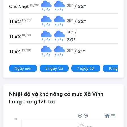
16/08
28°
/
32°
Chủ Nhật
17/08
28°
/
32°
Thứ 2
28°
/
18/08
Thứ 3
30°
19/08
28°
/
31°
Thứ 4
Ngày mai
3 ngày tới
7 ngày tới
10 ngày tớ
Nhiệt độ và khả năng có mưa Xã Vĩnh
Long trong 12h tới
80
71%