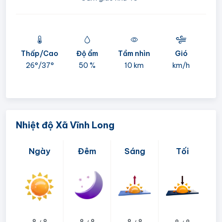
Thấp/Cao
Độ ẩm
Tầm nhìn
Gió
mi
26°/
37°
50 %
10 km
km/h
05:
Nhiệt độ Xã Vĩnh Long
Ngày
Đêm
Sáng
Tối