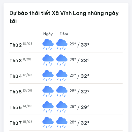
Dự báo thời tiết Xã Vĩnh Long những ngày
tới
Ngày
Đêm
10/08
29°
/
33°
Thứ 2
11/08
29°
/
33°
Thứ 3
12/08
29°
/
32°
Thứ 4
13/08
28°
/
32°
Thứ 5
14/08
28°
/
29°
Thứ 6
15/08
28°
/
32°
Thứ 7