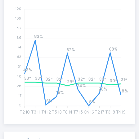
120
109
97
83%
86
74
68%
67%
63
51
43%
40
33°
33°
32°
32°
32°
32°
32°
31°
30°
29°
24%
28
20%
18%
16%
17
6%
5%
5
T2 10
T3 11
T4 12
T5 13
T6 14
T7 15
CN 16
T2 17
T3 18
T4 19