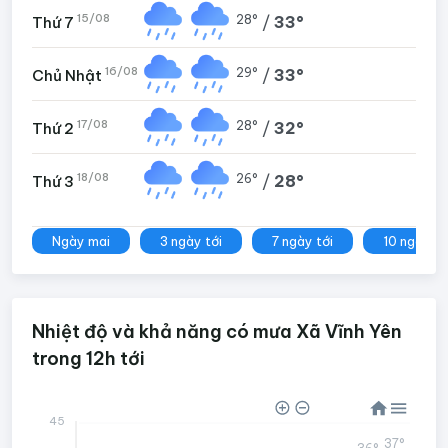
15/08
28°
/
33°
Thứ 7
16/08
29°
/
33°
Chủ Nhật
17/08
28°
/
32°
Thứ 2
18/08
26°
/
28°
Thứ 3
Ngày mai
3 ngày tới
7 ngày tới
10 ngày tớ
Nhiệt độ và khả năng có mưa Xã Vĩnh Yên
trong 12h tới
45
37°