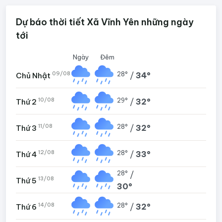
Dự báo thời tiết Xã Vĩnh Yên những ngày
tới
Ngày
Đêm
09/08
28°
/
34°
Chủ Nhật
10/08
29°
/
32°
Thứ 2
11/08
28°
/
32°
Thứ 3
12/08
28°
/
33°
Thứ 4
28°
/
13/08
Thứ 5
30°
14/08
28°
/
32°
Thứ 6