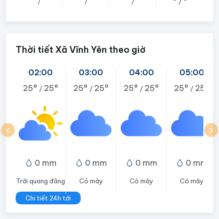
°
°
°
°
°
°
°
°
/
/
/
/
Thời tiết Xã Vĩnh Yên theo giờ
02:00
03:00
04:00
05:00
25°
25°
25°
25°
25°
25°
25°
25°
/
/
/
/
0 mm
0 mm
0 mm
0 mm
Trời quang đãng
Có mây
Có mây
Có mây
Chi tiết 24h tới