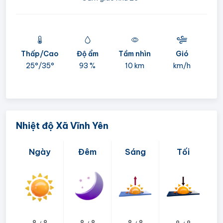
Thấp/Cao
Độ ẩm
Tầm nhìn
Gió
mi
25°/
35°
93 %
10 km
km/h
05:
Nhiệt độ Xã Vĩnh Yên
Ngày
Đêm
Sáng
Tối