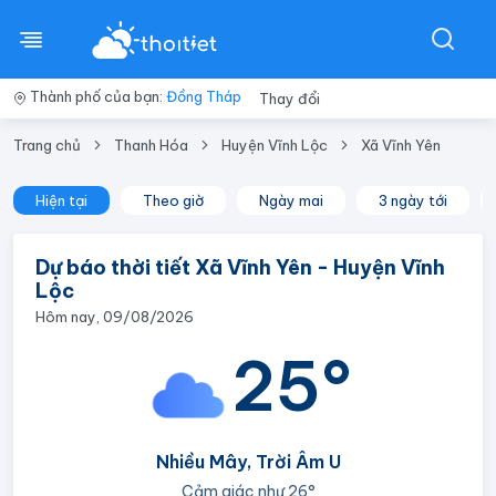
Thành phố của bạn:
Đồng Tháp
Thay đổi
Trang chủ
Thanh Hóa
Huyện Vĩnh Lộc
Xã Vĩnh Yên
Hiện tại
Theo giờ
Ngày mai
3 ngày tới
Dự báo thời tiết Xã Vĩnh Yên - Huyện Vĩnh
Lộc
Hôm nay, 09/08/2026
25°
Nhiều Mây, Trời Âm U
Cảm giác như
26°