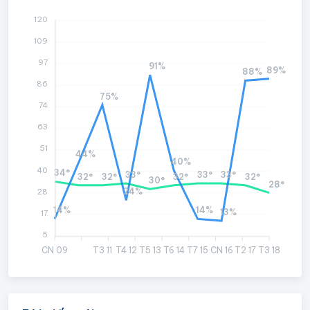
120
109
97
91%
89%
88%
86
75%
74
63
51
44%
40%
40
34°
33°
33°
33°
32°
32°
32°
32°
30°
28°
24%
28
14%
14%
13%
17
5
CN 09
T3 11
T4 12
T5 13
T6 14
T7 15
CN 16
T2 17
T3 18