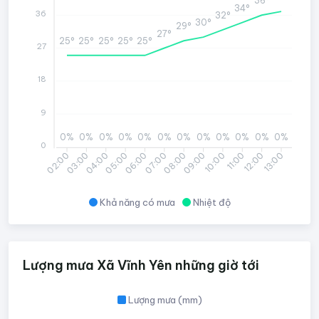
36°
34°
36
32°
30°
29°
27°
25°
25°
25°
25°
25°
27
18
9
0%
0%
0%
0%
0%
0%
0%
0%
0%
0%
0%
0%
0
03:00
04:00
05:00
06:00
07:00
08:00
09:00
10:00
11:00
12:00
13:00
02:00
Khả năng có mưa
Nhiệt độ
Lượng mưa Xã Vĩnh Yên những giờ tới
Lượng mưa (mm)