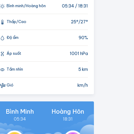
05:34 / 18:31
Bình minh/Hoàng hôn
25°/
27°
Thấp/Cao
90%
Độ ẩm
1001 hPa
Áp suất
5 km
Tầm nhìn
km/h
Gió
Bình Minh
Hoàng Hôn
05:34
18:31