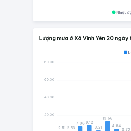
Nhiệt đ
Lượng mưa ở Xã Vĩnh Yên 20 ngày 
L
80.00
60.00
40.00
20.00
13.66
9.12
7.86
4.84
3.21
2.53
2.51
0.72