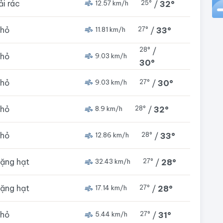
rải rác
25°
/
32°
12.57 km/h
nhỏ
27°
/
33°
11.81 km/h
28°
/
nhỏ
9.03 km/h
30°
nhỏ
27°
/
30°
9.03 km/h
nhỏ
28°
/
32°
8.9 km/h
nhỏ
28°
/
33°
12.86 km/h
nặng hạt
27°
/
28°
32.43 km/h
nặng hạt
27°
/
28°
17.14 km/h
nhỏ
27°
/
31°
5.44 km/h