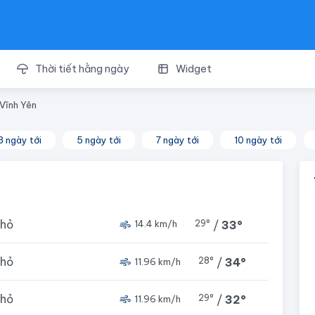
Thời tiết hằng ngày
Widget
Vĩnh Yên
3 ngày tới
5 ngày tới
7 ngày tới
10 ngày tới
nhỏ
29°
/
33°
14.4 km/h
nhỏ
28°
/
34°
11.96 km/h
nhỏ
29°
/
32°
11.96 km/h