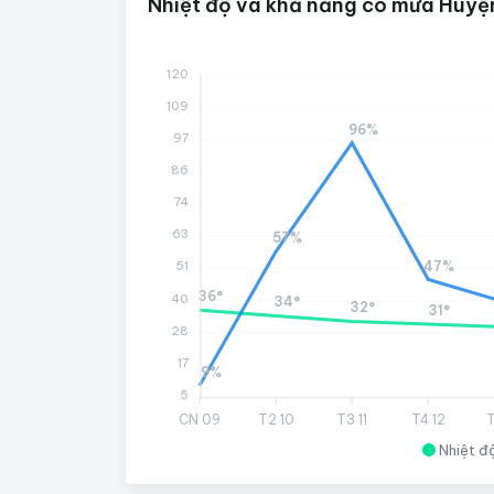
Nhiệt độ và khả năng có mưa Huyện
120
109
96%
97
86
74
63
57%
47%
51
36°
40
34°
32°
31°
28
17
9%
5
CN 09
T2 10
T3 11
T4 12
T
Nhiệt đ