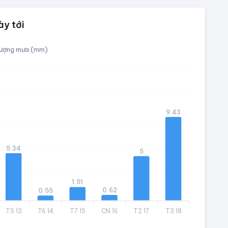
ày tới
ượng mưa (mm)
9.43
5.34
5
1.51
0.62
0.55
T5 13
T6 14
T7 15
CN 16
T2 17
T3 18