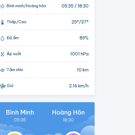
05:35 / 18:30
Bình minh/Hoàng hôn
25°/
37°
Thấp/Cao
89%
Độ ẩm
1001 hPa
Áp suất
10 km
Tầm nhìn
2.16 km/h
Gió
Bình Minh
Hoàng Hôn
05:35
18:30