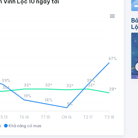
 Vĩnh Lộc 10 ngày tới
Bả
L
67%
39%
39%
33°
33°
33°
32°
30°
28°
19%
14%
9%
5 13
T6 14
T7 15
CN 16
T2 17
T3 18
ộ
Khả năng có mưa