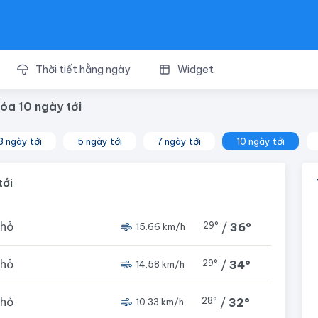
Thời tiết hằng ngày
Widget
Hóa 10 ngày tới
3 ngày tới
5 ngày tới
7 ngày tới
10 ngày tới
tới
nhỏ
29°
/
36°
15.66 km/h
nhỏ
29°
/
34°
14.58 km/h
nhỏ
28°
/
32°
10.33 km/h