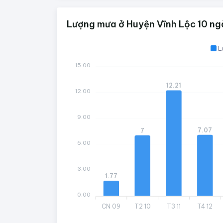
Lượng mưa ở Huyện Vĩnh Lộc 10 ng
L
15.00
12.21
12.00
9.00
7.07
7
6.00
3.00
1.77
0.00
CN 09
T2 10
T3 11
T4 12