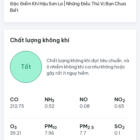
Đặc Điểm Khí Hậu Sơn La | Những Điều Thú Vị Bạn Chưa
Biết
Chất lượng không khí
Chất lượng không khí đạt tiêu chuẩn, và
Tốt
ô nhiễm không khí coi như không hoặc
gây rất ít nguy hiểm.
CO
NH
NO
NO
3
2
212.75
0.52
0.08
0.65
O
PM
PM
SO
3
10
2.5
2
39.21
7.96
7.7
0.1