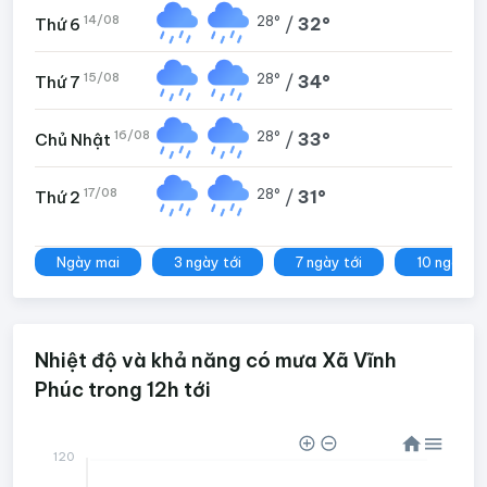
14/08
28°
/
32°
Thứ 6
15/08
28°
/
34°
Thứ 7
16/08
28°
/
33°
Chủ Nhật
17/08
28°
/
31°
Thứ 2
Ngày mai
3 ngày tới
7 ngày tới
10 ngày tớ
Nhiệt độ và khả năng có mưa Xã Vĩnh
Phúc trong 12h tới
120