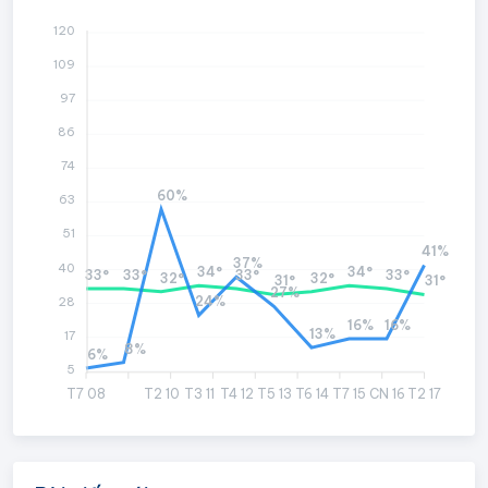
120
109
97
86
74
60%
63
51
41%
37%
40
34°
34°
33°
33°
33°
33°
32°
32°
31°
31°
27%
24%
28
16%
16%
13%
17
8%
6%
5
T7 08
T2 10
T3 11
T4 12
T5 13
T6 14
T7 15
CN 16
T2 17