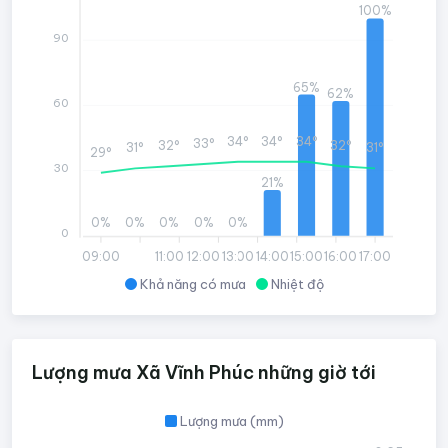
100%
90
65%
62%
60
34°
34°
34°
33°
32°
32°
31°
31°
29°
30
21%
0%
0%
0%
0%
0%
0
09:00
11:00
12:00
13:00
14:00
15:00
16:00
17:00
Khả năng có mưa
Nhiệt độ
Lượng mưa Xã Vĩnh Phúc những giờ tới
Lượng mưa (mm)