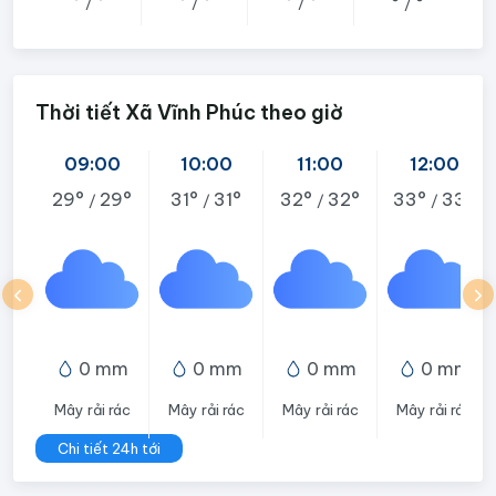
°
°
°
°
°
°
°
°
/
/
/
/
Thời tiết Xã Vĩnh Phúc theo giờ
09:00
10:00
11:00
12:00
29°
29°
31°
31°
32°
32°
33°
33°
/
/
/
/
0 mm
0 mm
0 mm
0 mm
Mây rải rác
Mây rải rác
Mây rải rác
Mây rải rác
Chi tiết 24h tới