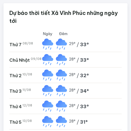
Dự báo thời tiết Xã Vĩnh Phúc những ngày
tới
Ngày
Đêm
08/08
29°
/
33°
Thứ 7
09/08
28°
/
33°
Chủ Nhật
10/08
28°
/
32°
Thứ 2
11/08
28°
/
34°
Thứ 3
12/08
28°
/
33°
Thứ 4
13/08
28°
/
31°
Thứ 5