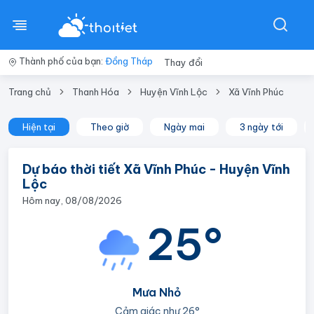
Thành phố của bạn:
Đồng Tháp
Thay đổi
Trang chủ
Thanh Hóa
Huyện Vĩnh Lộc
Xã Vĩnh Phúc
Hiện tại
Theo giờ
Ngày mai
3 ngày tới
Dự báo thời tiết Xã Vĩnh Phúc - Huyện Vĩnh
Lộc
Hôm nay, 08/08/2026
25°
Mưa Nhỏ
Cảm giác như
26°