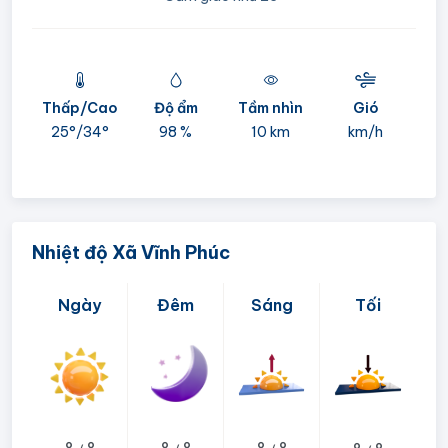
Thấp/Cao
Độ ẩm
Tầm nhìn
Gió
mi
25°/
34°
98 %
10 km
km/h
05:
Nhiệt độ Xã Vĩnh Phúc
Ngày
Đêm
Sáng
Tối