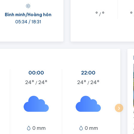
°
°
°
/
Bình minh/Hoàng hôn
05:34 / 18:31
00:00
22:00
24°
24°
24°
24°
/
/
0 mm
0 mm