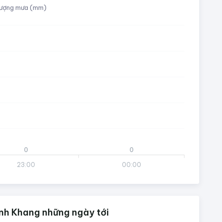
ượng mưa (mm)
0
0
23:00
00:00
inh Khang những ngày tới