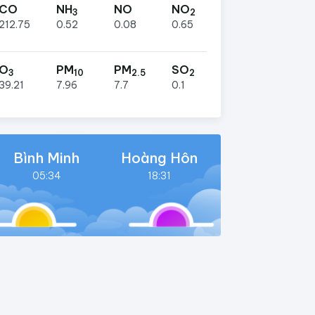
CO
NH
NO
NO
3
2
212.75
0.52
0.08
0.65
O
PM
PM
SO
3
10
2.5
2
39.21
7.96
7.7
0.1
Bình Minh
Hoàng Hôn
05:34
18:31