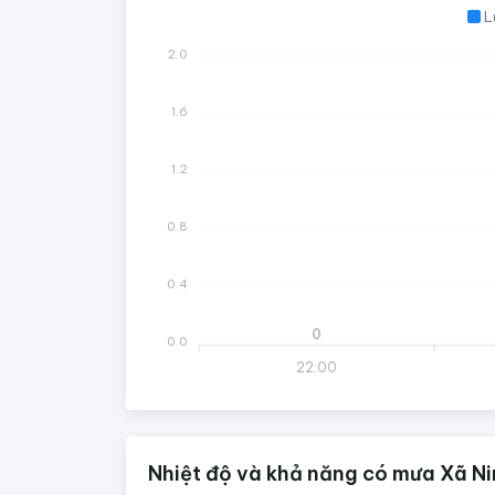
L
2.0
1.6
1.2
0.8
0.4
0
0.0
22:00
Nhiệt độ và khả năng có mưa Xã N