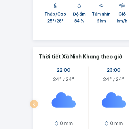
Thấp/Cao
Độ ẩm
Tầm nhìn
Gió
25°/
28°
84 %
6 km
km/h
Thời tiết Xã Ninh Khang theo giờ
22:00
23:00
24°
24°
24°
24°
/
/
0 mm
0 mm