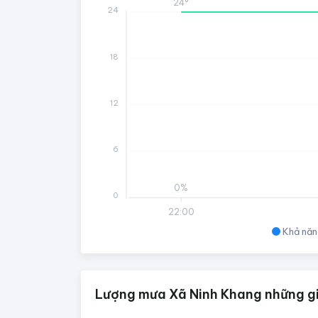
24°
24
18
12
6
0%
0
22:00
Khả năn
Lượng mưa Xã Ninh Khang những gi