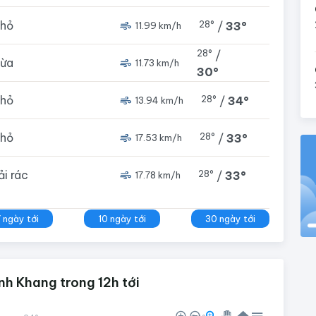
nhỏ
28°
/
33°
11.99 km/h
28°
/
vừa
11.73 km/h
30°
nhỏ
28°
/
34°
13.94 km/h
nhỏ
28°
/
33°
17.53 km/h
rải rác
28°
/
33°
17.78 km/h
7 ngày tới
10 ngày tới
30 ngày tới
nh Khang trong 12h tới