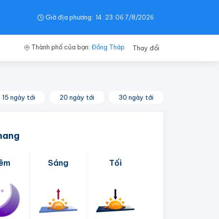
Giờ địa phương:
14
:
23
:
07
7/8/2026
Thành phố của bạn:
Đồng Tháp
Thay đổi
15 ngày tới
20 ngày tới
30 ngày tới
Khang
êm
Sáng
Tối