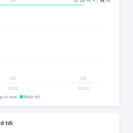
24°
24°
0%
0%
23:00
00:00
g có mưa
Nhiệt độ
ờ tới