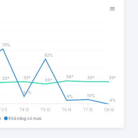
75%
62%
34°
33°
33°
33°
32°
30°
14%
10%
9%
4%
T3 11
T4 12
T5 13
T6 14
T7 15
CN 16
ộ
Khả năng có mưa