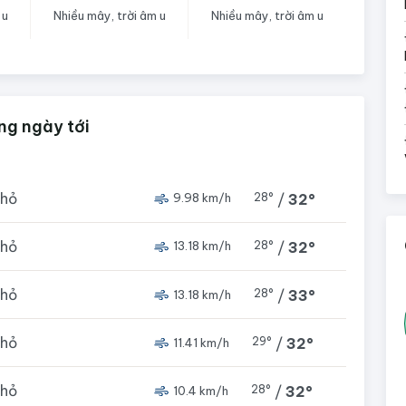
 u
Nhiều mây, trời âm u
Nhiều mây, trời âm u
ng ngày tới
nhỏ
28°
/
32°
9.98 km/h
nhỏ
28°
/
32°
13.18 km/h
nhỏ
28°
/
33°
13.18 km/h
nhỏ
29°
/
32°
11.41 km/h
nhỏ
28°
/
32°
10.4 km/h