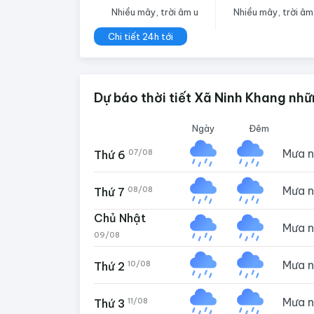
Nhiều mây, trời âm u
Nhiều mây, trời âm
Chi tiết 24h tới
Dự báo thời tiết Xã Ninh Khang nhữ
Ngày
Đêm
Mưa 
07/08
Thứ 6
Mưa 
08/08
Thứ 7
Chủ Nhật
Mưa 
09/08
Mưa 
10/08
Thứ 2
Mưa 
11/08
Thứ 3