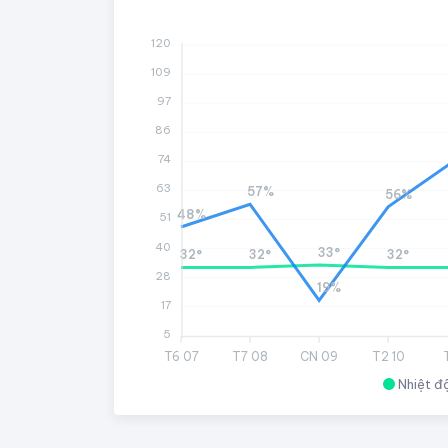
120
109
97
86
74
63
57%
56%
48%
51
40
33°
32°
32°
32°
28
19%
17
5
T6 07
T7 08
CN 09
T2 10
Nhiệt đ