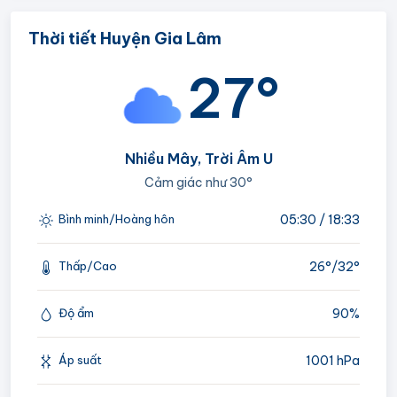
Thời tiết Huyện Gia Lâm
27°
Nhiều Mây, Trời Âm U
Cảm giác như
30°
05:30 / 18:33
Bình minh/Hoàng hôn
26°/
32°
Thấp/Cao
90%
Độ ẩm
1001 hPa
Áp suất