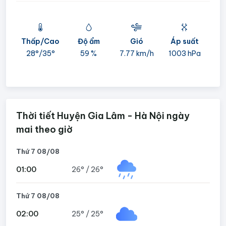
Thấp/Cao
Độ ẩm
Gió
Áp suất
mi
28°/
35°
59 %
7.77 km/h
1003 hPa
05
Thời tiết Huyện Gia Lâm - Hà Nội ngày
mai theo giờ
Thứ 7 08/08
01:00
26°
/
26°
Thứ 7 08/08
02:00
25°
/
25°