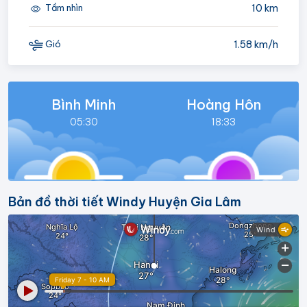
10 km
Tầm nhìn
1.58 km/h
Gió
Bình Minh
Hoàng Hôn
05:30
18:33
Bản đồ thời tiết Windy Huyện Gia Lâm