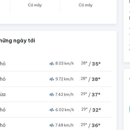
Có mây
Có mây
những ngày tới
nhỏ
28°
/
35°
8.03 km/h
nhỏ
28°
/
38°
9.72 km/h
vừa
29°
/
37°
7.42 km/h
nhỏ
29°
/
32°
6.02 km/h
nhỏ
29°
/
36°
7.48 km/h