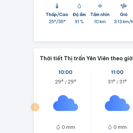
Thấp/Cao
Độ ẩm
Tầm nhìn
Gió
25°/
35°
91 %
10 km
3.13 km/
Thời tiết Thị trấn Yên Viên theo giờ
10:00
11:00
29°
29°
31°
31°
/
/
0 mm
0 mm