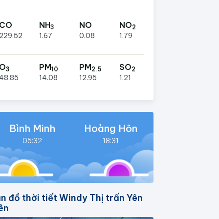
CO
NH
NO
NO
3
2
229.52
1.67
0.08
1.79
O
PM
PM
SO
3
10
2.5
2
48.85
14.08
12.95
1.21
Bình Minh
Hoàng Hôn
05:32
18:31
n đồ thời tiết Windy Thị trấn Yên
ên