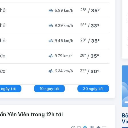
nhỏ
28°
/
35°
6.99 km/h
nhỏ
28°
/
33°
9.29 km/h
nhỏ
28°
/
35°
9.46 km/h
vừa
28°
/
35°
9.79 km/h
vừa
27°
/
30°
6.34 km/h
7 ngày tới
10 ngày tới
30 ngày tới
ấn Yên Viên trong 12h tới
Bả
Vi