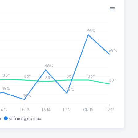
93%
68%
48%
36°
35°
35°
35°
33°
30°
19%
18%
10%
T4 12
T5 13
T6 14
T7 15
CN 16
T2 17
ộ
Khả năng có mưa