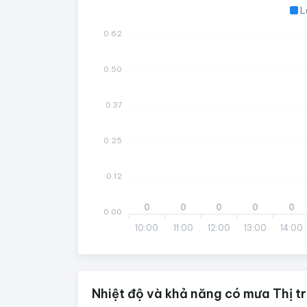
L
0.62
0.50
0.37
0.25
0.12
0
0
0
0
0
0.00
10:00
11:00
12:00
13:00
14:00
Nhiệt độ và khả năng có mưa Thị t