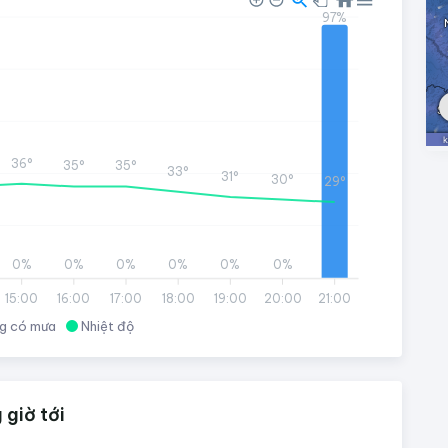
97%
36°
35°
35°
33°
31°
30°
29°
0%
0%
0%
0%
0%
0%
15:00
16:00
17:00
18:00
19:00
20:00
21:00
g có mưa
Nhiệt độ
 giờ tới