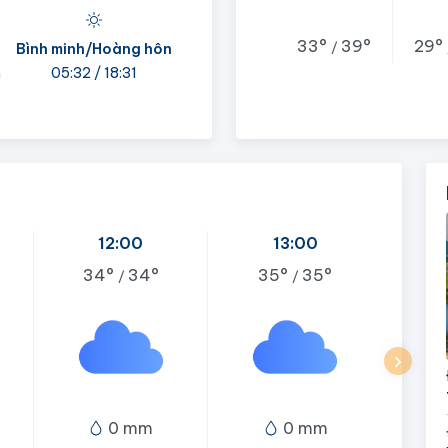
33°
39°
29°
/
Bình minh/Hoàng hôn
h
05:32 / 18:31
12:00
13:00
34°
34°
35°
35°
/
/
0 mm
0 mm