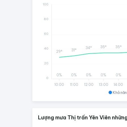
100
80
60
35°
35°
34°
40
31°
29°
20
0%
0%
0%
0%
0%
0
10:00
11:00
12:00
13:00
14:00
Khả năn
Lượng mưa Thị trấn Yên Viên những