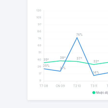
120
109
97
86
76%
74
63
51
38°
37°
40
35°
32°
25%
28
21%
14%
17
5
T7 08
CN 09
T2 10
T3 11
Nhiệt đ