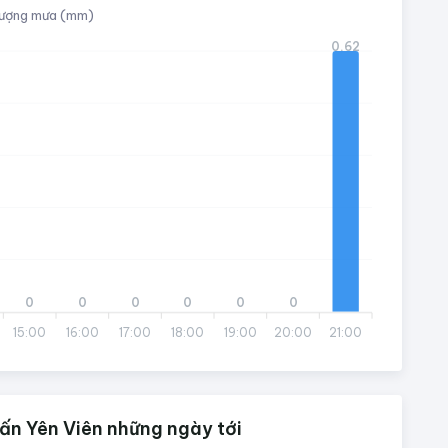
ượng mưa (mm)
0.62
0
0
0
0
0
0
15:00
16:00
17:00
18:00
19:00
20:00
21:00
rấn Yên Viên những ngày tới