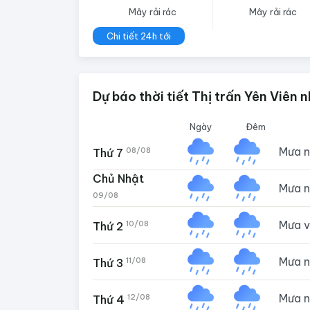
Mây rải rác
Mây rải rác
Chi tiết 24h tới
Dự báo thời tiết Thị trấn Yên Viên 
Ngày
Đêm
Mưa 
08/08
Thứ 7
Chủ Nhật
Mưa 
09/08
Mưa 
10/08
Thứ 2
Mưa 
11/08
Thứ 3
Mưa 
12/08
Thứ 4