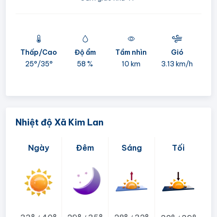
Thấp/Cao
Độ ẩm
Tầm nhìn
Gió
mi
25°/
35°
58 %
10 km
3.13 km/h
05:
Nhiệt độ Xã Kim Lan
Ngày
Đêm
Sáng
Tối