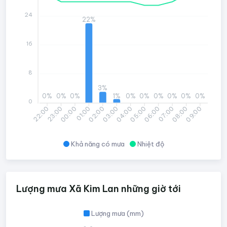
24
22%
16
8
3%
0%
0%
0%
1%
0%
0%
0%
0%
0%
0%
0
23:00
00:00
01:00
02:00
03:00
04:00
05:00
06:00
07:00
08:00
09:00
22:00
Khả năng có mưa
Nhiệt độ
Lượng mưa Xã Kim Lan những giờ tới
Lượng mưa (mm)