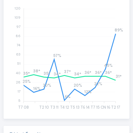
120
109
97
89%
86
74
63
57%
51
45%
38°
37°
36°
36°
36°
40
35°
35°
34°
34°
31°
25%
28
22%
20%
20%
16%
17
12%
6%
5
T7 08
T2 10
T3 11
T4 12
T5 13
T6 14
T7 15
CN 16
T2 17