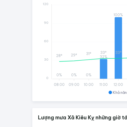
120
100%
90
60
33°
33°
31°
29°
28°
32%
30
0%
0%
0%
0
08:00
09:00
10:00
11:00
12:00
Khả năn
Lượng mưa Xã Kiêu Kỵ những giờ tớ