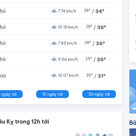
nhỏ
28°
/
34°
7.74 km/h
nhỏ
28°
/
36°
10.19 km/h
nhỏ
28°
/
36°
7.85 km/h
nhỏ
29°
/
36°
9.54 km/h
vừa
26°
/
31°
10.07 km/h
7 ngày tới
10 ngày tới
30 ngày tới
u Kỵ trong 12h tới
Bả