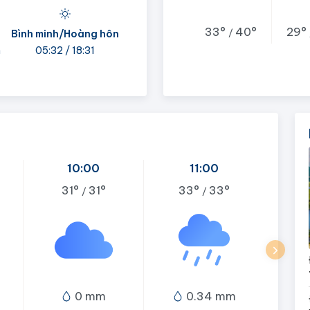
33°
40°
29°
/
Bình minh/Hoàng hôn
h
05:32 / 18:31
10:00
11:00
31°
31°
33°
33°
/
/
0 mm
0.34 mm