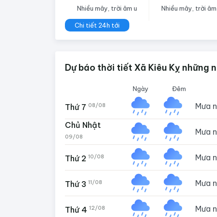
Nhiều mây, trời âm u
Nhiều mây, trời âm
Chi tiết 24h tới
Dự báo thời tiết Xã Kiêu Kỵ những 
Ngày
Đêm
Mưa 
08/08
Thứ 7
Chủ Nhật
Mưa 
09/08
Mưa 
10/08
Thứ 2
Mưa 
11/08
Thứ 3
Mưa 
12/08
Thứ 4