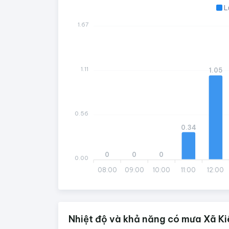
L
1.67
1.11
1.05
0.56
0.34
0
0
0
0.00
08:00
09:00
10:00
11:00
12:00
Nhiệt độ và khả năng có mưa Xã Ki