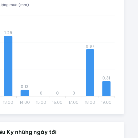
ượng mưa (mm)
1.25
0.97
0.31
0.13
0
0
0
13:00
14:00
15:00
16:00
17:00
18:00
19:00
êu Kỵ những ngày tới