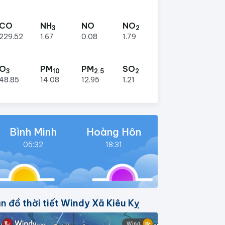
CO
NH
NO
NO
3
2
229.52
1.67
0.08
1.79
O
PM
PM
SO
3
10
2.5
2
48.85
14.08
12.95
1.21
Bình Minh
Hoàng Hôn
05:32
18:31
n đồ thời tiết Windy Xã Kiêu Kỵ