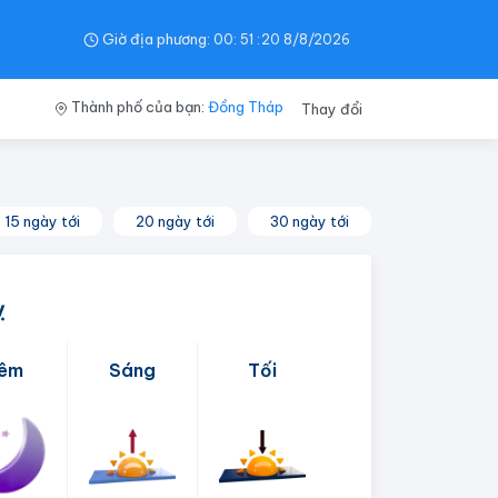
Giờ địa phương:
00
:
51
:
21
8/8/2026
Thành phố của bạn:
Đồng Tháp
Thay đổi
15 ngày tới
20 ngày tới
30 ngày tới
ỵ
êm
Sáng
Tối