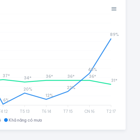
89%
45%
37°
36°
36°
36°
34°
31°
22%
20%
12%
6%
T4 12
T5 13
T6 14
T7 15
CN 16
T2 17
ộ
Khả năng có mưa