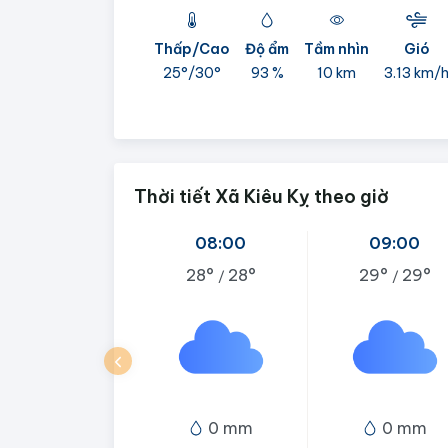
Thấp/Cao
Độ ẩm
Tầm nhìn
Gió
25°/
30°
93 %
10 km
3.13 km/
Thời tiết Xã Kiêu Kỵ theo giờ
08:00
09:00
28°
28°
29°
29°
/
/
0 mm
0 mm