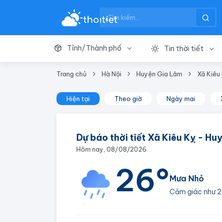
Tỉnh/Thành phố
Tin thời tiết
Trang chủ
Hà Nội
Huyện Gia Lâm
Xã Kiêu
Hiện tại
Theo giờ
Ngày mai
Dự báo thời tiết Xã Kiêu Kỵ - H
Hôm nay, 08/08/2026
26°
Mưa Nhỏ
Cảm giác như
2