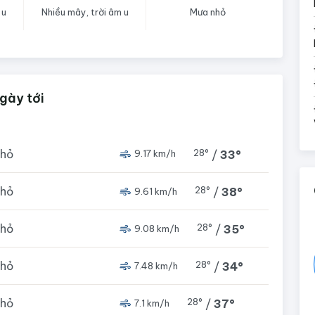
 u
Nhiều mây, trời âm u
Mưa nhỏ
ngày tới
nhỏ
28°
/
33°
9.17 km/h
nhỏ
28°
/
38°
9.61 km/h
nhỏ
28°
/
35°
9.08 km/h
nhỏ
28°
/
34°
7.48 km/h
nhỏ
28°
/
37°
7.1 km/h