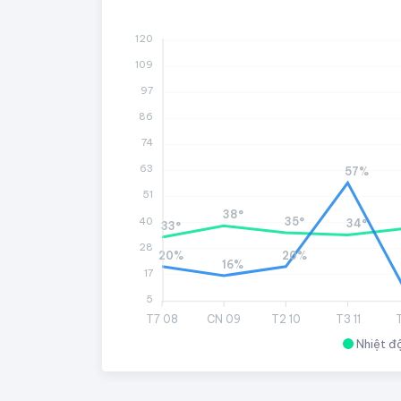
120
109
97
86
74
63
57%
51
38°
40
35°
34°
33°
28
20%
20%
16%
17
5
T7 08
CN 09
T2 10
T3 11
Nhiệt đ