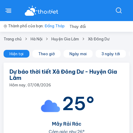
Thành phố của bạn:
Đồng Tháp
Thay đổi
Trang chủ
Hà Nội
Huyện Gia Lâm
Xã Đông Dư
Hiện tại
Theo giờ
Ngày mai
3 ngày tới
Dự báo thời tiết Xã Đông Dư - Huyện Gia
Lâm
Hôm nay, 07/08/2026
25°
Mây Rải Rác
Cảm giác như
26°