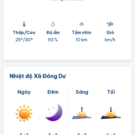
Thấp/Cao
Độ ẩm
Tầm nhìn
Gió
mi
25°/
30°
93 %
10 km
km/h
05:
Nhiệt độ Xã Đông Dư
Ngày
Đêm
Sáng
Tối