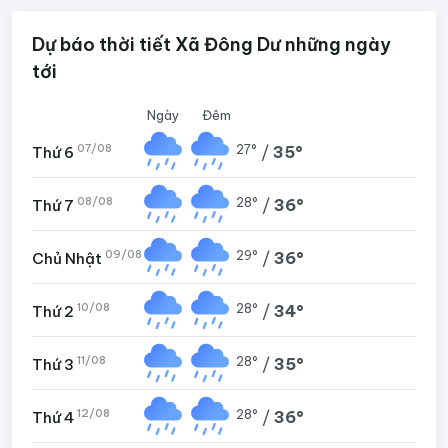
Dự báo thời tiết Xã Đông Dư những ngày
tới
Ngày
Đêm
07/08
27°
/
35°
Thứ 6
08/08
28°
/
36°
Thứ 7
09/08
29°
/
36°
Chủ Nhật
10/08
28°
/
34°
Thứ 2
11/08
28°
/
35°
Thứ 3
12/08
28°
/
36°
Thứ 4