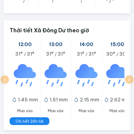
°
°
°
°
°
°
°
°
/
/
/
/
Thời tiết Xã Đông Dư theo giờ
12:00
13:00
14:00
15:00
31°
31°
31°
31°
31°
31°
30°
30°
/
/
/
/
1.45 mm
1.51 mm
2.15 mm
2.62 mm
Mưa vừa
Mưa vừa
Mưa vừa
Mưa vừa
Chi tiết 24h tới