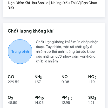
Đặc Điểm Khí Hậu Sơn La | Những Điều Thú Vị Bạn Chưa
Biết
Chất lượng không khí
Chất lượng không khí ở mức chấp nhận
được. Tuy nhiên, một số chất gây ô
Trung bình
nhiễm có thể ảnh hưởng tới sức khỏe
của những người nhạy cảm với không
khí bị ô nhiễm
CO
NH
NO
NO
3
2
229.52
1.67
0.08
1.79
O
PM
PM
SO
3
10
2.5
2
48.85
14.08
12.95
1.21