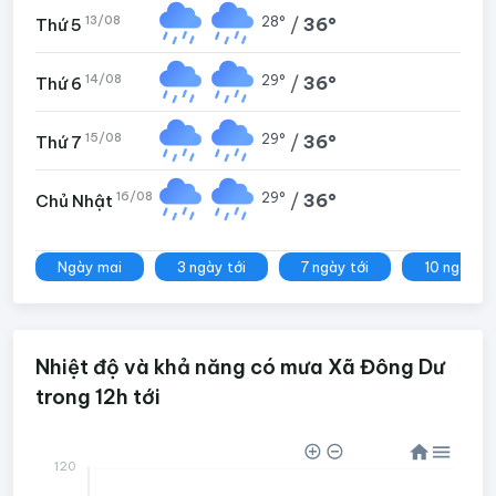
13/08
28°
/
36°
Thứ 5
14/08
29°
/
36°
Thứ 6
15/08
29°
/
36°
Thứ 7
16/08
29°
/
36°
Chủ Nhật
Ngày mai
3 ngày tới
7 ngày tới
10 ngày tớ
Nhiệt độ và khả năng có mưa Xã Đông Dư
trong 12h tới
120