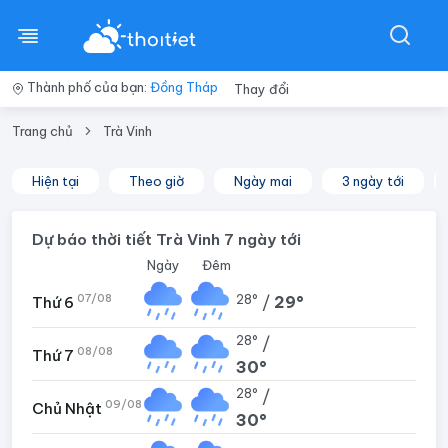
Thành phố của bạn:
Đồng Tháp
Thay đổi
Trang chủ
Trà Vinh
Hiện tại
Theo giờ
Ngày mai
3 ngày tới
Dự báo thời tiết Trà Vinh 7 ngày tới
Ngày
Đêm
07/08
28°
/
29°
Thứ 6
28°
/
08/08
Thứ 7
30°
28°
/
09/08
Chủ Nhật
30°