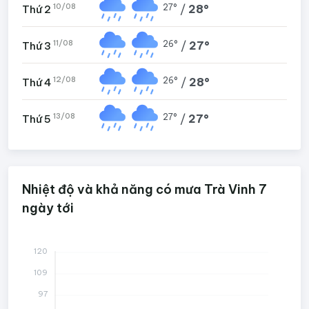
10/08
27°
/
28°
Thứ 2
11/08
26°
/
27°
Thứ 3
12/08
26°
/
28°
Thứ 4
13/08
27°
/
27°
Thứ 5
Nhiệt độ và khả năng có mưa Trà Vinh 7
ngày tới
120
109
97