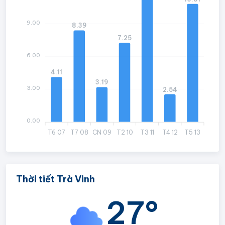
9.00
8.39
7.25
6.00
4.11
3.19
3.00
2.54
0.00
T6 07
T7 08
CN 09
T2 10
T3 11
T4 12
T5 13
Thời tiết Trà Vinh
27°