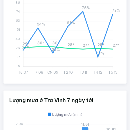
86
75%
72%
74
63
56%
54%
51
40
30°
30°
29°
28°
28°
27°
27°
25%
28
22%
17%
17
5
T6 07
T7 08
CN 09
T2 10
T3 11
T4 12
T5 13
Lượng mưa ở Trà Vinh 7 ngày tới
Lượng mưa (mm)
12.00
11.61
10.81