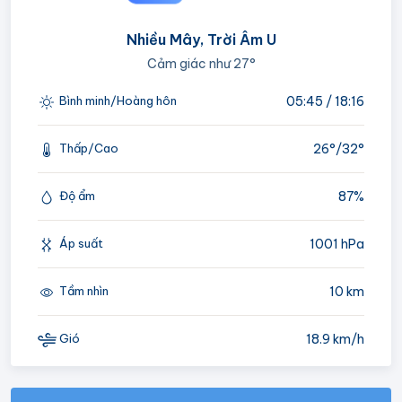
Nhiều Mây, Trời Âm U
Cảm giác như
27°
05:45 / 18:16
Bình minh/Hoàng hôn
26°/
32°
Thấp/Cao
87%
Độ ẩm
1001 hPa
Áp suất
10 km
Tầm nhìn
18.9 km/h
Gió