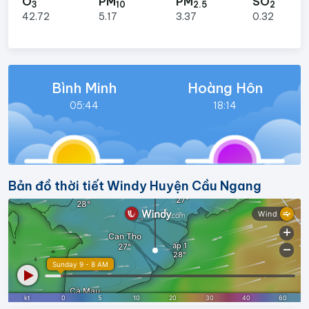
O
PM
PM
SO
3
10
2.5
2
42.72
5.17
3.37
0.32
Bình Minh
Hoàng Hôn
05:44
18:14
Bản đồ thời tiết Windy Huyện Cầu Ngang