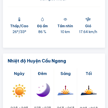
Thấp/Cao
Độ ẩm
Tầm nhìn
Gió
mi
26°/
33°
86 %
10 km
17.64 km/h
05:
Nhiệt độ Huyện Cầu Ngang
Ngày
Đêm
Sáng
Tối