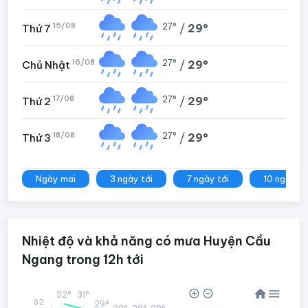
15/08
27°
/
29°
Thứ 7
16/08
27°
/
29°
Chủ Nhật
17/08
27°
/
29°
Thứ 2
18/08
27°
/
29°
Thứ 3
Ngày mai
3 ngày tới
7 ngày tới
10 ngày tớ
Nhiệt độ và khả năng có mưa Huyện Cầu
Ngang trong 12h tới
32°
31°
32
29°