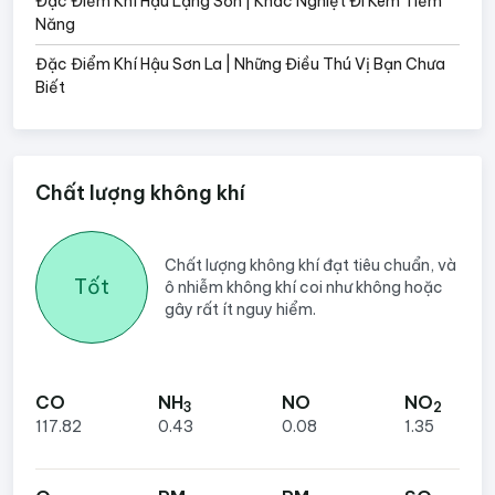
Đặc Điểm Khí Hậu Lạng Sơn | Khắc Nghiệt Đi Kèm Tiềm
Năng
Đặc Điểm Khí Hậu Sơn La | Những Điều Thú Vị Bạn Chưa
Biết
Chất lượng không khí
Chất lượng không khí đạt tiêu chuẩn, và
Tốt
ô nhiễm không khí coi như không hoặc
gây rất ít nguy hiểm.
CO
NH
NO
NO
3
2
117.82
0.43
0.08
1.35