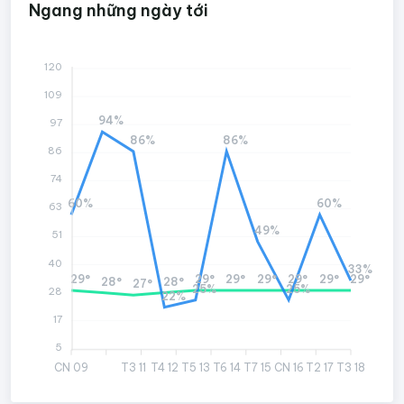
Ngang những ngày tới
120
109
94%
97
86%
86%
86
74
60%
60%
63
49%
51
40
33%
29°
29°
29°
29°
29°
29°
29°
28°
28°
27°
25%
25%
28
22%
17
5
CN 09
T3 11
T4 12
T5 13
T6 14
T7 15
CN 16
T2 17
T3 18