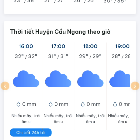
33°
38°
27°
27°
26°
26°
30°
35°
/
/
/
/
Thời tiết Huyện Cầu Ngang theo giờ
16:00
17:00
18:00
19:00
32°
32°
31°
31°
29°
29°
28°
28°
/
/
/
/
0 mm
0 mm
0 mm
0 mm
Nhiều mây, trời
Nhiều mây, trời
Nhiều mây, trời
Nhiều mây, trời
âm u
âm u
âm u
âm u
Chi tiết 24h tới