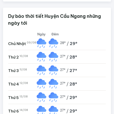
Dự báo thời tiết Huyện Cầu Ngang những
ngày tới
Ngày
Đêm
09/08
28°
/
29°
Chủ Nhật
10/08
27°
/
28°
Thứ 2
11/08
27°
/
27°
Thứ 3
12/08
27°
/
28°
Thứ 4
13/08
27°
/
29°
Thứ 5
14/08
27°
/
29°
Thứ 6