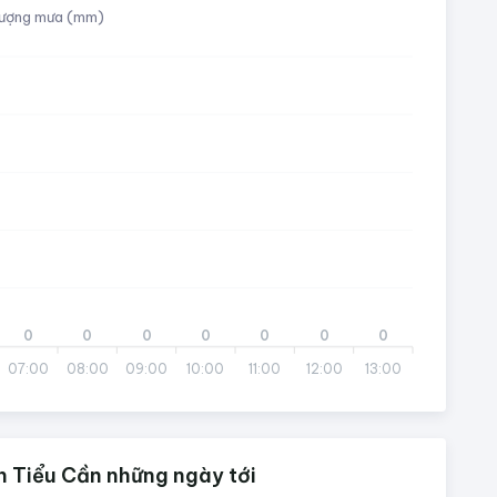
ượng mưa (mm)
0
0
0
0
0
0
0
07:00
08:00
09:00
10:00
11:00
12:00
13:00
n Tiểu Cần những ngày tới