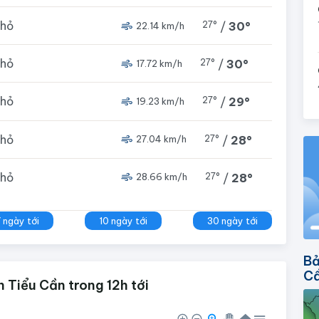
nhỏ
27°
/
30°
22.14 km/h
nhỏ
27°
/
30°
17.72 km/h
nhỏ
27°
/
29°
19.23 km/h
nhỏ
27°
/
28°
27.04 km/h
nhỏ
27°
/
28°
28.66 km/h
7 ngày tới
10 ngày tới
30 ngày tới
Bả
C
 Tiểu Cần trong 12h tới