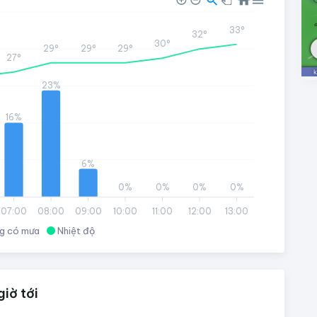
33°
32°
30°
29°
29°
29°
27°
23%
16%
6%
0%
0%
0%
0%
07:00
08:00
09:00
10:00
11:00
12:00
13:00
g có mưa
Nhiệt độ
iờ tới