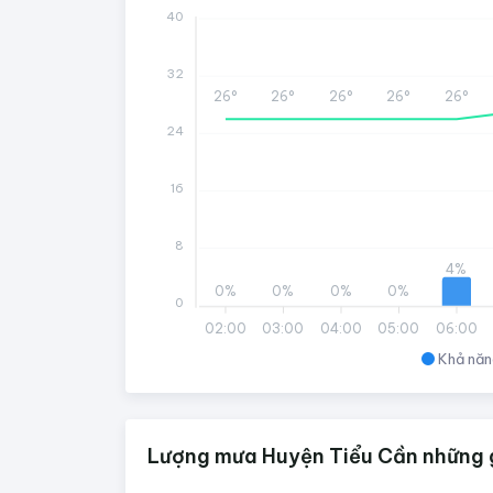
40
32
26°
26°
26°
26°
26°
24
16
8
4%
0%
0%
0%
0%
0
02:00
03:00
04:00
05:00
06:00
Khả năn
Lượng mưa Huyện Tiểu Cần những g