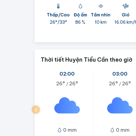
Thấp/Cao
Độ ẩm
Tầm nhìn
Gió
26°/
33°
86 %
10 km
16.06 km/
Thời tiết Huyện Tiểu Cần theo giờ
02:00
03:00
26°
26°
26°
26°
/
/
0 mm
0 mm