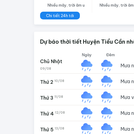
Nhiều mây, trời âm u
Nhiều mây, trời âm
Chi tiết 24h tới
Dự báo thời tiết Huyện Tiểu Cần nh
Ngày
Đêm
Chủ Nhật
Mưa 
09/08
Mưa 
10/08
Thứ 2
Mưa 
11/08
Thứ 3
Mưa 
12/08
Thứ 4
Mưa 
13/08
Thứ 5