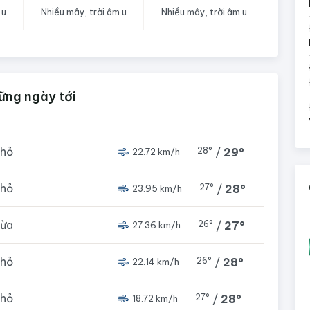
 u
Nhiều mây, trời âm u
Nhiều mây, trời âm u
ững ngày tới
nhỏ
28°
/
29°
22.72 km/h
nhỏ
27°
/
28°
23.95 km/h
vừa
26°
/
27°
27.36 km/h
nhỏ
26°
/
28°
22.14 km/h
nhỏ
27°
/
28°
18.72 km/h