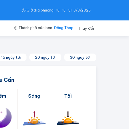
Giờ địa phương:
18
:
18
:
32
8/8/2026
Thành phố của bạn:
Đồng Tháp
Thay đổi
15 ngày tới
20 ngày tới
30 ngày tới
ểu Cần
êm
Sáng
Tối