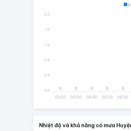
L
2.0
1.6
1.2
0.8
0.4
0
0
0
0
0
0.0
02:00
03:00
04:00
05:00
06:00
Nhiệt độ và khả năng có mưa Huyệ