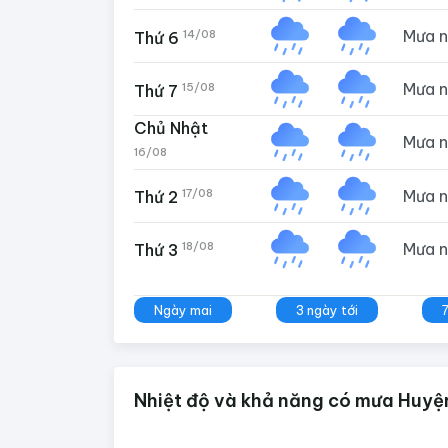
Mưa 
14/08
Thứ 6
Mưa 
15/08
Thứ 7
Chủ Nhật
Mưa 
16/08
Mưa 
17/08
Thứ 2
Mưa 
18/08
Thứ 3
Ngày mai
3 ngày tới
Nhiệt độ và khả năng có mưa Huyện