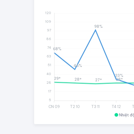
120
109
98%
97
86
74
68%
63
51
46%
40
33%
29°
28°
28°
27°
28
17
5
CN 09
T2 10
T3 11
T4 12
T
Nhiệt đ