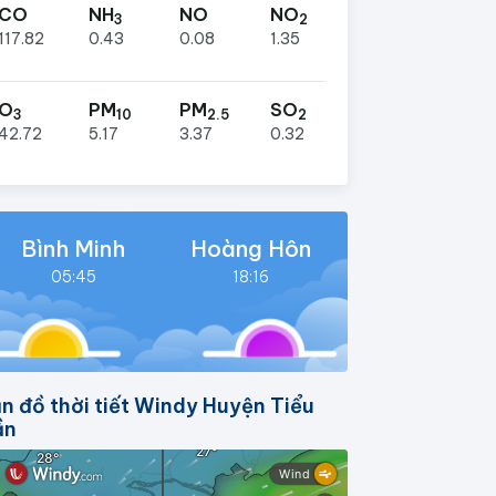
CO
NH
NO
NO
3
2
117.82
0.43
0.08
1.35
O
PM
PM
SO
3
10
2.5
2
42.72
5.17
3.37
0.32
Bình Minh
Hoàng Hôn
05:45
18:16
n đồ thời tiết Windy Huyện Tiểu
ần