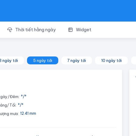
Thời tiết hằng ngày
Widget
3 ngày tới
5 ngày tới
7 ngày tới
10 ngày tới
gày/Đêm:
°
/
°
áng/Tối:
°
/
°
ượng mưa:
12.41 mm