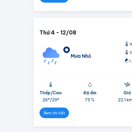
Thứ 4 - 12/08
N
°
S
Mưa Nhỏ
L
Thấp/Cao
Độ ẩm
Gió
26°/
29°
79 %
22.1 k
Xem chi tiết