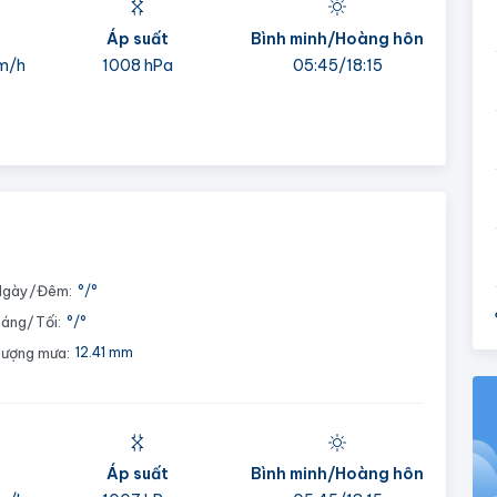
Áp suất
Bình minh/Hoàng hôn
m/h
1008 hPa
05:45/18:15
Ngày/Đêm:
°
/
°
áng/Tối:
°
/
°
ượng mưa:
12.41 mm
Áp suất
Bình minh/Hoàng hôn