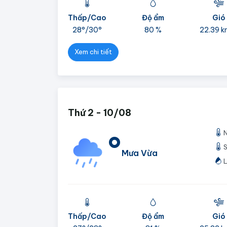
Thấp/Cao
Độ ẩm
Gió
28°/
30°
80 %
22.39 k
Xem chi tiết
Thứ 2 - 10/08
°
S
Mưa Vừa
L
Thấp/Cao
Độ ẩm
Gió