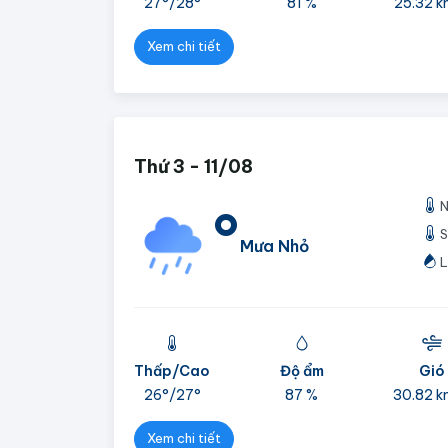
27°/
28°
81 %
25.32 k
Xem chi tiết
Thứ 3 - 11/08
N
°
S
Mưa Nhỏ
L
Thấp/Cao
Độ ẩm
Gió
26°/
27°
87 %
30.82 k
Xem chi tiết