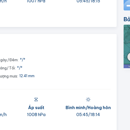
m/h
1007 hPa
05:45/18:15
Bả
gày/Đêm:
°
/
°
áng/Tối:
°
/
°
ượng mưa:
12.41 mm
Áp suất
Bình minh/Hoàng hôn
m/h
1008 hPa
05:45/18:14