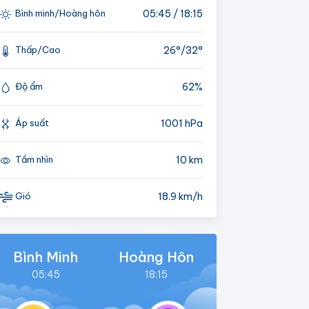
05:45 / 18:15
Bình minh/Hoàng hôn
26°/
32°
Thấp/Cao
62%
Độ ẩm
1001 hPa
Áp suất
10 km
Tầm nhìn
18.9 km/h
Gió
Bình Minh
Hoàng Hôn
05:45
18:15