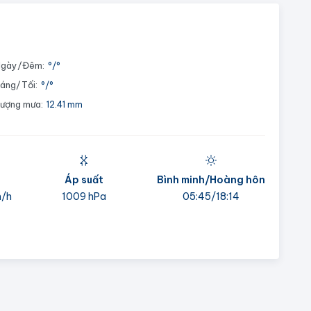
gày/Đêm:
°
/
°
áng/Tối:
°
/
°
ượng mưa:
12.41 mm
Áp suất
Bình minh/Hoàng hôn
m/h
1009 hPa
05:45/18:14