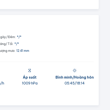
gày/Đêm:
°
/
°
áng/Tối:
°
/
°
ượng mưa:
12.41 mm
Áp suất
Bình minh/Hoàng hôn
m/h
1009 hPa
05:45/18:14