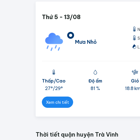
Thứ 5 - 13/08
N
°
S
Mưa Nhỏ
L
Thấp/Cao
Độ ẩm
Gió
27°/
29°
81 %
18.8 k
Xem chi tiết
Thời tiết quận huyện Trà Vinh