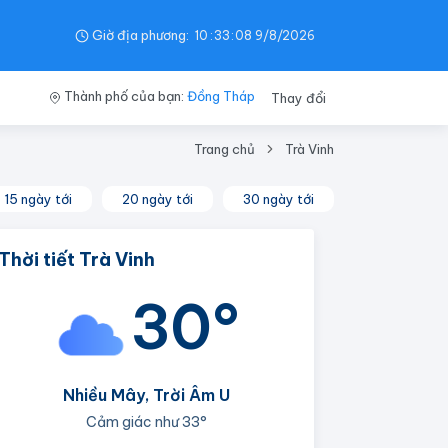
Giờ địa phương:
10
:
33
:
08
9/8/2026
Thành phố của bạn:
Đồng Tháp
Thay đổi
Trang chủ
Trà Vinh
15 ngày tới
20 ngày tới
30 ngày tới
Thời tiết Trà Vinh
30°
Nhiều Mây, Trời Âm U
Cảm giác như
33°