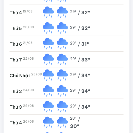
19/08
29°
/
32°
Thứ 4
20/08
29°
/
32°
Thứ 5
21/08
29°
/
31°
Thứ 6
22/08
29°
/
33°
Thứ 7
23/08
29°
/
34°
Chủ Nhật
24/08
29°
/
34°
Thứ 2
25/08
29°
/
34°
Thứ 3
28°
/
26/08
Thứ 4
30°