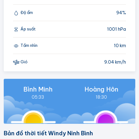
94%
Độ ẩm
1001 hPa
Áp suất
10 km
Tầm nhìn
9.04 km/h
Gió
Bình Minh
Hoàng Hôn
05:33
18:30
Bản đồ thời tiết Windy Ninh Bình