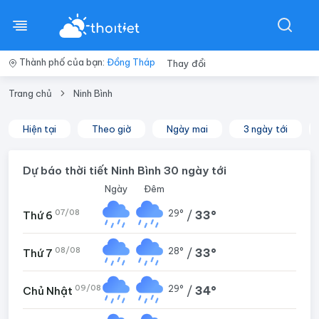
Thành phố của bạn:
Đồng Tháp
Thay đổi
Trang chủ
Ninh Bình
Hiện tại
Theo giờ
Ngày mai
3 ngày tới
Dự báo thời tiết Ninh Bình 30 ngày tới
Ngày
Đêm
07/08
29°
/
33°
Thứ 6
08/08
28°
/
33°
Thứ 7
09/08
29°
/
34°
Chủ Nhật