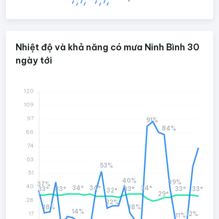
Nhiệt độ và khả năng có mưa Ninh Bình 30
ngày tới
120
109
97
91%
84%
86
74
63
53%
51
40%
39%
37%
40
34°
34°
34°
33°
33°
33°
33°
33°
32°
29°
28
22%
18%
18%
14%
12%
17
11%