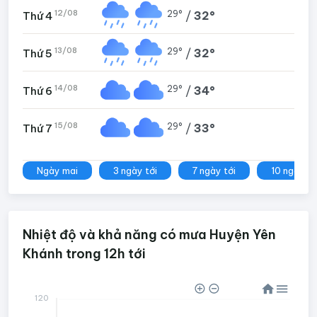
12/08
29°
/
32°
Thứ 4
13/08
29°
/
32°
Thứ 5
14/08
29°
/
34°
Thứ 6
15/08
29°
/
33°
Thứ 7
Ngày mai
3 ngày tới
7 ngày tới
10 ngày tớ
Nhiệt độ và khả năng có mưa Huyện Yên
Khánh trong 12h tới
120