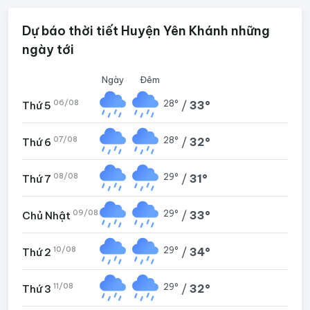
Dự báo thời tiết Huyện Yên Khánh những
ngày tới
Ngày
Đêm
06/08
28°
/
33°
Thứ 5
07/08
28°
/
32°
Thứ 6
08/08
29°
/
31°
Thứ 7
09/08
29°
/
33°
Chủ Nhật
10/08
29°
/
34°
Thứ 2
11/08
29°
/
32°
Thứ 3