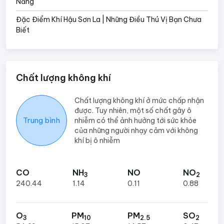
Năng
Đặc Điểm Khí Hậu Sơn La | Những Điều Thú Vị Bạn Chưa
Biết
Chất lượng không khí
Chất lượng không khí ở mức chấp nhận
được. Tuy nhiên, một số chất gây ô
Trung bình
nhiễm có thể ảnh hưởng tới sức khỏe
của những người nhạy cảm với không
khí bị ô nhiễm
CO
NH
NO
NO
3
2
240.44
1.14
0.11
0.88
O
PM
PM
SO
3
10
2.5
2