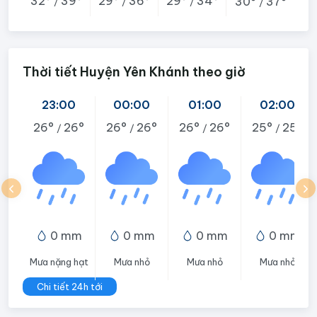
32°
39°
29°
36°
29°
34°
30°
37°
/
/
/
/
Thời tiết Huyện Yên Khánh theo giờ
23:00
00:00
01:00
02:00
26°
26°
26°
26°
26°
26°
25°
25°
/
/
/
/
0 mm
0 mm
0 mm
0 mm
Mưa nặng hạt
Mưa nhỏ
Mưa nhỏ
Mưa nhỏ
Chi tiết 24h tới