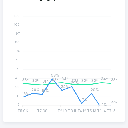
120
109
97
86
74
63
51
39%
40
34°
34°
33°
33°
33°
32°
32°
32°
32°
31°
29%
24%
28
20%
20%
19%
15%
17
7%
4%
1%
5
T5 06
T7 08
T2 10
T3 11
T4 12
T5 13
T6 14
T7 15