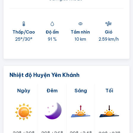
Thấp/Cao
Độ ẩm
Tầm nhìn
Gió
mi
25°/
30°
91 %
10 km
2.59 km/h
05:
Nhiệt độ Huyện Yên Khánh
Ngày
Đêm
Sáng
Tối