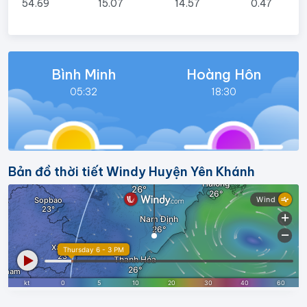
54.69
15.07
14.57
0.47
Bình Minh
Hoàng Hôn
05:32
18:30
Bản đồ thời tiết Windy Huyện Yên Khánh