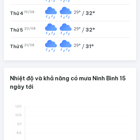
19/08
29°
/
32°
Thứ 4
20/08
29°
/
32°
Thứ 5
21/08
29°
/
31°
Thứ 6
Nhiệt độ và khả năng có mưa Ninh Bình 15
ngày tới
120
109
97
86