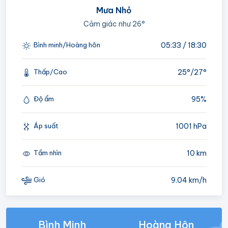
Mưa Nhỏ
Cảm giác như
26°
05:33 / 18:30
Bình minh/Hoàng hôn
25°/
27°
Thấp/Cao
95%
Độ ẩm
1001 hPa
Áp suất
10 km
Tầm nhìn
9.04 km/h
Gió
Bình Minh
Hoàng Hôn