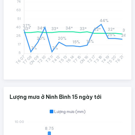
74
63
51
44%
37%
40
34°
34°
33°
33°
33°
32°
32°
31°
25%
24%
28
20%
20%
16%
15%
17
7%
7%
5
T7 08
CN 09
T2 10
T3 11
T4 12
T5 13
T7 15
CN 16
T2 17
T3 18
T4 19
T5 20
T6 07
T6 14
T6 21
Lượng mưa ở Ninh Bình 15 ngày tới
Lượng mưa (mm)
10.00
8.75