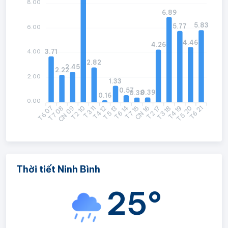
8.00
6.89
5.83
5.77
6.00
4.46
4.26
3.71
4.00
2.82
2.45
2.22
2.00
1.33
0.57
0.39
0.38
0.16
0.00
T6 07
T7 08
CN 09
T2 10
T3 11
T4 12
T5 13
T7 15
CN 16
T2 17
T3 18
T4 19
T5 20
T6 21
T6 14
Thời tiết Ninh Bình
25°