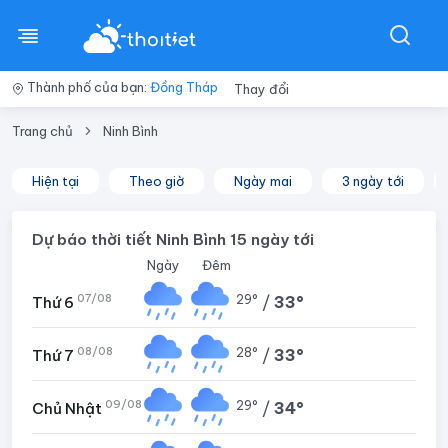
Thành phố của bạn:
Đồng Tháp
Thay đổi
Trang chủ
Ninh Bình
Hiện tại
Theo giờ
Ngày mai
3 ngày tới
Dự báo thời tiết Ninh Bình 15 ngày tới
Ngày
Đêm
07/08
29°
/
33°
Thứ 6
08/08
28°
/
33°
Thứ 7
09/08
29°
/
34°
Chủ Nhật