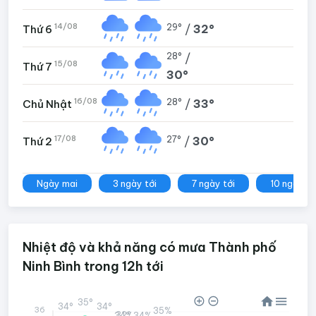
14/08
29°
/
32°
Thứ 6
28°
/
15/08
Thứ 7
30°
16/08
28°
/
33°
Chủ Nhật
17/08
27°
/
30°
Thứ 2
Ngày mai
3 ngày tới
7 ngày tới
10 ngày tớ
Nhiệt độ và khả năng có mưa Thành phố
Ninh Bình trong 12h tới
35°
34°
34°
36
35%
32°
34%
34%