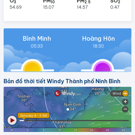
O
PM
PM
SO
3
10
2.5
2
54.69
15.07
14.57
0.47
Bình Minh
Hoàng Hôn
05:33
18:30
Bản đồ thời tiết Windy Thành phố Ninh Bình