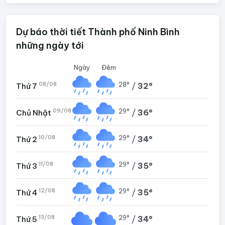
Dự báo thời tiết Thành phố Ninh Bình
những ngày tới
Ngày
Đêm
08/08
28°
/
32°
Thứ 7
09/08
29°
/
36°
Chủ Nhật
10/08
29°
/
34°
Thứ 2
11/08
29°
/
35°
Thứ 3
12/08
29°
/
35°
Thứ 4
13/08
29°
/
34°
Thứ 5