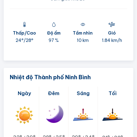
Thấp/Cao
Độ ẩm
Tầm nhìn
Gió
mi
24°/
28°
97 %
10 km
1.84 km/h
05:
Nhiệt độ Thành phố Ninh Bình
Ngày
Đêm
Sáng
Tối