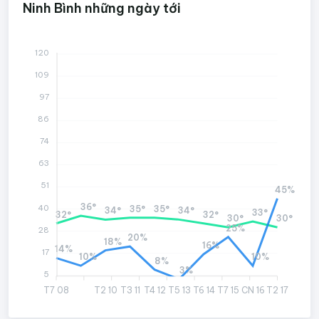
Ninh Bình những ngày tới
120
109
97
86
74
63
51
45%
36°
40
35°
35°
34°
34°
33°
32°
32°
30°
30°
25%
28
20%
18%
16%
14%
17
10%
10%
8%
3%
5
T7 08
T2 10
T3 11
T4 12
T5 13
T6 14
T7 15
CN 16
T2 17