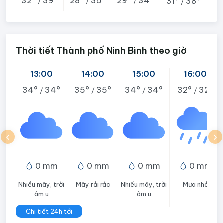
32°
39°
28°
35°
29°
34°
31°
38°
/
/
/
/
Thời tiết Thành phố Ninh Bình theo giờ
13:00
14:00
15:00
16:00
34°
34°
35°
35°
34°
34°
32°
32°
/
/
/
/
0 mm
0 mm
0 mm
0 mm
Nhiều mây, trời
Mây rải rác
Nhiều mây, trời
Mưa nhỏ
âm u
âm u
Chi tiết 24h tới