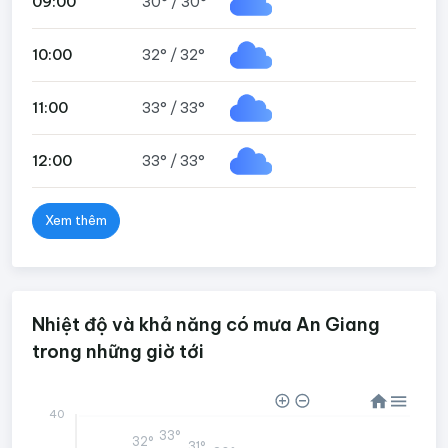
09:00
30°
/
30°
10:00
32°
/
32°
11:00
33°
/
33°
12:00
33°
/
33°
Xem thêm
Nhiệt độ và khả năng có mưa An Giang
trong những giờ tới
40
33°
32°
31°