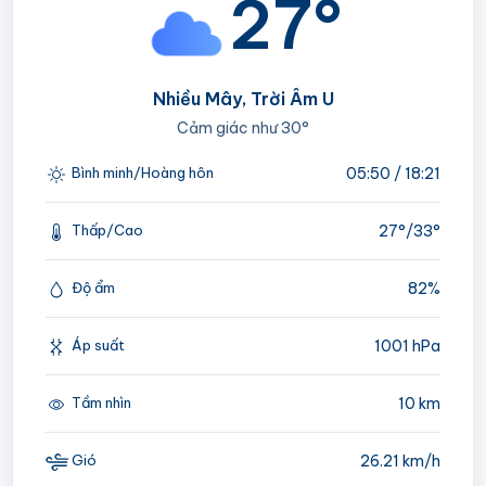
27°
Nhiều Mây, Trời Âm U
Cảm giác như
30°
05:50 / 18:21
Bình minh/Hoàng hôn
27°/
33°
Thấp/Cao
82%
Độ ẩm
1001 hPa
Áp suất
10 km
Tầm nhìn
26.21 km/h
Gió