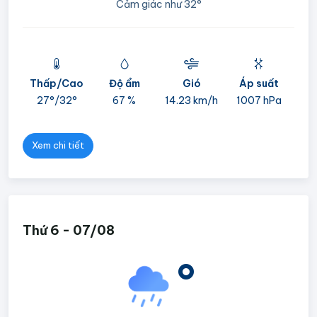
Cảm giác như
32°
Thấp/Cao
Độ ẩm
Gió
Áp suất
mi
27°/
32°
67 %
14.23 km/h
1007 hPa
05
Xem chi tiết
Thứ 6 - 07/08
°