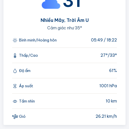
31°
Nhiều Mây, Trời Âm U
Cảm giác như
35°
05:49 / 18:22
Bình minh/Hoàng hôn
27°/
33°
Thấp/Cao
61%
Độ ẩm
1001 hPa
Áp suất
10 km
Tầm nhìn
26.21 km/h
Gió