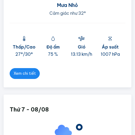
Mưa Nhỏ
Cảm giác như
32°
Thấp/Cao
Độ ẩm
Gió
Áp suất
mi
27°/
30°
75 %
13.13 km/h
1007 hPa
05
Xem chi tiết
Thứ 7 - 08/08
°