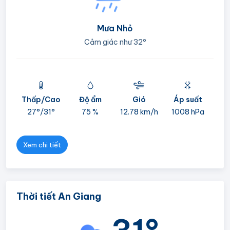
Mưa Nhỏ
Cảm giác như
32°
Thấp/Cao
Độ ẩm
Gió
Áp suất
mi
27°/
31°
75 %
12.78 km/h
1008 hPa
05
Xem chi tiết
Thời tiết An Giang