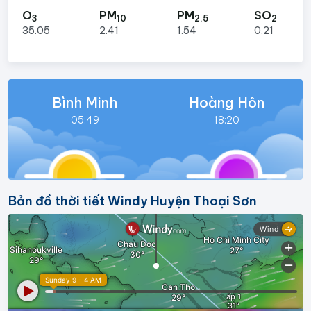
O
PM
PM
SO
3
10
2.5
2
35.05
2.41
1.54
0.21
Bình Minh
Hoàng Hôn
05:49
18:20
Bản đồ thời tiết Windy Huyện Thoại Sơn