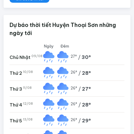
Dự báo thời tiết Huyện Thoại Sơn những
ngày tới
Ngày
Đêm
09/08
27°
/
30°
Chủ Nhật
10/08
26°
/
28°
Thứ 2
11/08
26°
/
27°
Thứ 3
12/08
26°
/
28°
Thứ 4
13/08
26°
/
29°
Thứ 5