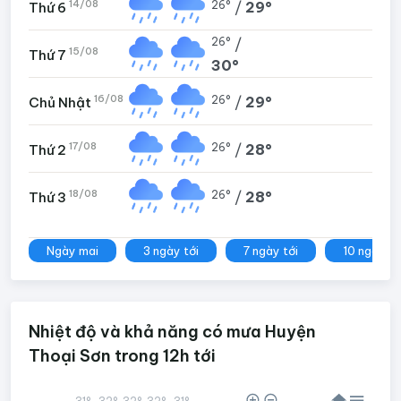
14/08
26°
/
29°
Thứ 6
26°
/
15/08
Thứ 7
30°
16/08
26°
/
29°
Chủ Nhật
17/08
26°
/
28°
Thứ 2
18/08
26°
/
28°
Thứ 3
Ngày mai
3 ngày tới
7 ngày tới
10 ngày tớ
Nhiệt độ và khả năng có mưa Huyện
Thoại Sơn trong 12h tới