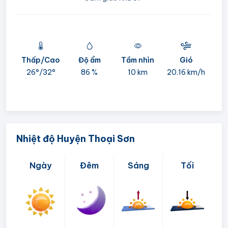
mi
Thấp/Cao
Độ ẩm
Tầm nhìn
Gió
26°/
32°
86 %
10 km
20.16 km/h
Nhiệt độ Huyện Thoại Sơn
Ngày
Đêm
Sáng
Tối