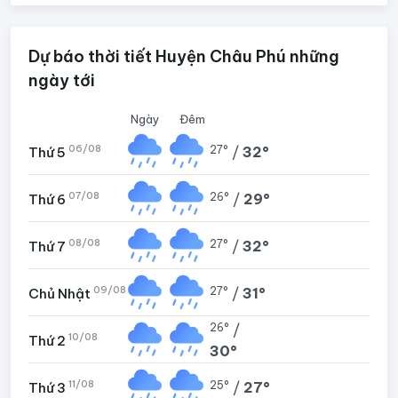
Dự báo thời tiết Huyện Châu Phú những
ngày tới
Ngày
Đêm
06/08
27°
/
32°
Thứ 5
07/08
26°
/
29°
Thứ 6
08/08
27°
/
32°
Thứ 7
09/08
27°
/
31°
Chủ Nhật
26°
/
10/08
Thứ 2
30°
11/08
25°
/
27°
Thứ 3