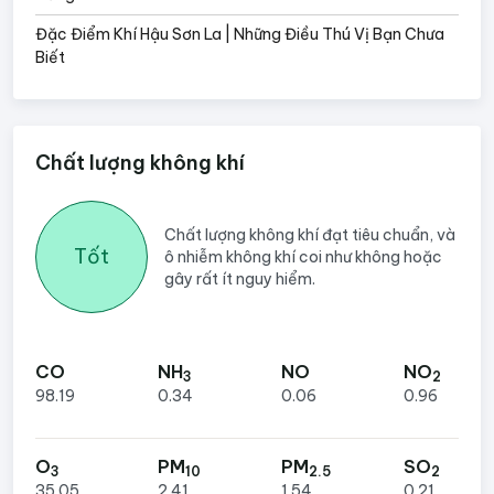
Đặc Điểm Khí Hậu Sơn La | Những Điều Thú Vị Bạn Chưa
Biết
Chất lượng không khí
Chất lượng không khí đạt tiêu chuẩn, và
Tốt
ô nhiễm không khí coi như không hoặc
gây rất ít nguy hiểm.
CO
NH
NO
NO
3
2
98.19
0.34
0.06
0.96
O
PM
PM
SO
3
10
2.5
2
35.05
2.41
1.54
0.21