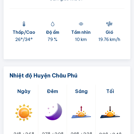
Thấp/Cao
Độ ẩm
Tầm nhìn
Gió
mi
26°/
34°
79 %
10 km
19.76 km/h
05:
Nhiệt độ Huyện Châu Phú
Ngày
Đêm
Sáng
Tối