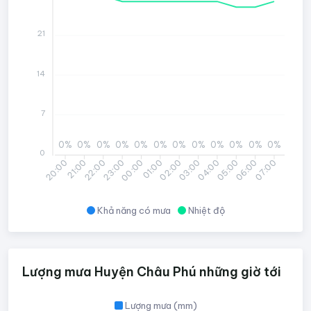
21
14
7
0%
0%
0%
0%
0%
0%
0%
0%
0%
0%
0%
0%
0
21:00
22:00
23:00
00:00
01:00
02:00
03:00
04:00
05:00
06:00
07:00
20:00
Khả năng có mưa
Nhiệt độ
Lượng mưa Huyện Châu Phú những giờ tới
Lượng mưa (mm)