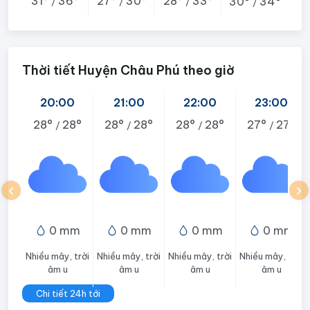
31°
36°
27°
30°
28°
33°
30°
34°
/
/
/
/
Thời tiết Huyện Châu Phú theo giờ
20:00
21:00
22:00
23:00
28°
28°
28°
28°
28°
28°
27°
27°
/
/
/
/
0 mm
0 mm
0 mm
0 mm
Nhiều mây, trời
Nhiều mây, trời
Nhiều mây, trời
Nhiều mây, trời
âm u
âm u
âm u
âm u
Chi tiết 24h tới