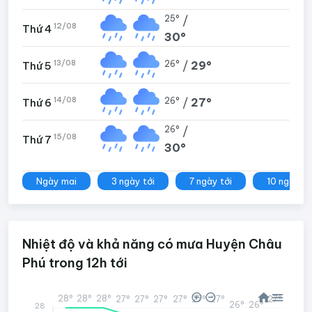
25°
/
12/08
Thứ 4
30°
13/08
26°
/
29°
Thứ 5
14/08
26°
/
27°
Thứ 6
26°
/
15/08
Thứ 7
30°
Ngày mai
3 ngày tới
7 ngày tới
10 ngày tớ
Nhiệt độ và khả năng có mưa Huyện Châu
Phú trong 12h tới
28°
28°
28°
27°
27°
27°
27°
27°
27°
27°
26°
26°
28