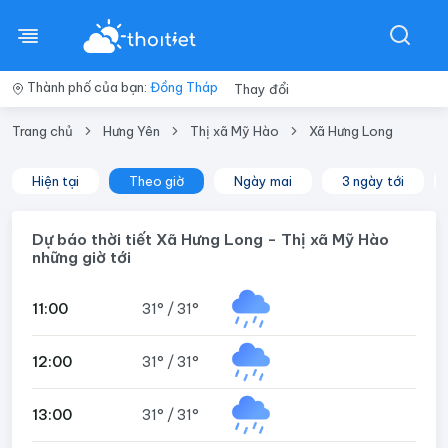
Thành phố của bạn:
Đồng Tháp
Thay đổi
Trang chủ
Hưng Yên
Thị xã Mỹ Hào
Xã Hưng Long
Hiện tại
Theo giờ
Ngày mai
3 ngày tới
Dự báo thời tiết Xã Hưng Long - Thị xã Mỹ Hào
những giờ tới
11:00
31°
/
31°
12:00
31°
/
31°
13:00
31°
/
31°