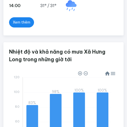
14:00
31°
/
31°
Xem thêm
Nhiệt độ và khả năng có mưa Xã Hưng
Long trong những giờ tới
120
100%
100%
98%
100
83%
80
60