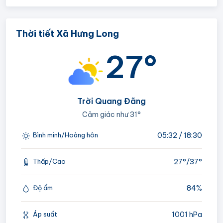
Thời tiết Xã Hưng Long
27°
Trời Quang Đãng
Cảm giác như
31°
05:32 / 18:30
Bình minh/Hoàng hôn
27°/
37°
Thấp/Cao
84%
Độ ẩm
1001 hPa
Áp suất