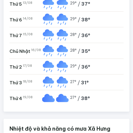
13/08
29°
/
37°
Thứ 5
14/08
29°
/
38°
Thứ 6
15/08
28°
/
36°
Thứ 7
16/08
28°
/
35°
Chủ Nhật
17/08
29°
/
36°
Thứ 2
18/08
27°
/
31°
Thứ 3
19/08
27°
/
38°
Thứ 4
Nhiệt độ và khả năng có mưa Xã Hưng