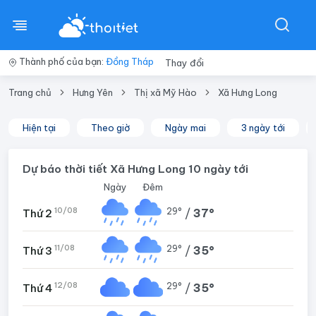
Thành phố của bạn:
Đồng Tháp
Thay đổi
Trang chủ
Hưng Yên
Thị xã Mỹ Hào
Xã Hưng Long
Hiện tại
Theo giờ
Ngày mai
3 ngày tới
Dự báo thời tiết Xã Hưng Long 10 ngày tới
Ngày
Đêm
10/08
29°
/
37°
Thứ 2
11/08
29°
/
35°
Thứ 3
12/08
29°
/
35°
Thứ 4