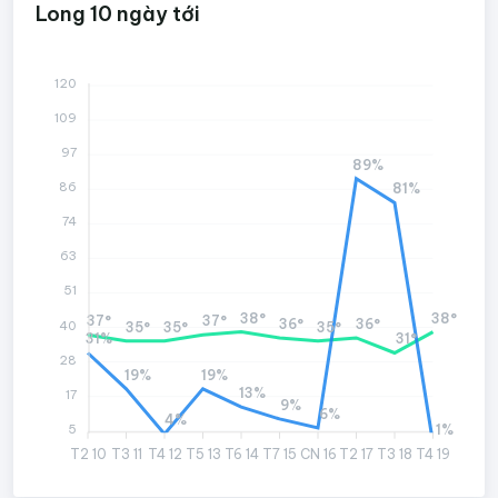
Long 10 ngày tới
120
109
97
89%
86
81%
74
63
51
38°
38°
37°
37°
36°
36°
40
35°
35°
35°
31%
31°
28
19%
19%
13%
17
9%
6%
4%
1%
5
T2 10
T3 11
T4 12
T5 13
T6 14
T7 15
CN 16
T2 17
T3 18
T4 19