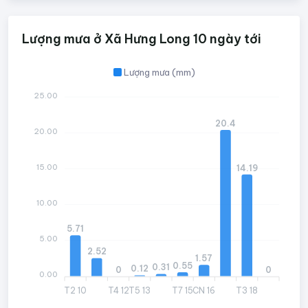
Lượng mưa ở Xã Hưng Long 10 ngày tới
Lượng mưa (mm)
25.00
20.4
20.00
15.00
14.19
10.00
5.71
5.00
2.52
1.57
0.55
0.31
0.12
0
0
0.00
T2 10
T4 12
T5 13
T7 15
CN 16
T3 18