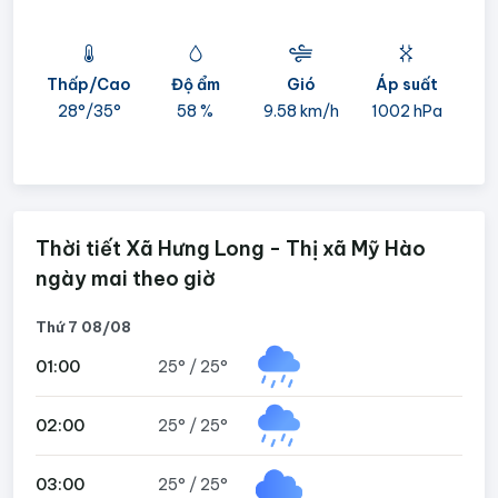
Thấp/Cao
Độ ẩm
Gió
Áp suất
mi
28°/
35°
58 %
9.58 km/h
1002 hPa
05
Thời tiết Xã Hưng Long - Thị xã Mỹ Hào
ngày mai theo giờ
Thứ 7 08/08
01:00
25°
/
25°
02:00
25°
/
25°
03:00
25°
/
25°