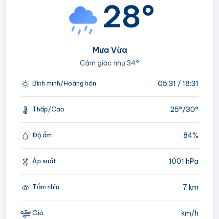
28°
Mưa Vừa
Cảm giác như
34°
05:31 / 18:31
Bình minh/Hoàng hôn
25°/
30°
Thấp/Cao
84%
Độ ẩm
1001 hPa
Áp suất
7 km
Tầm nhìn
km/h
Gió