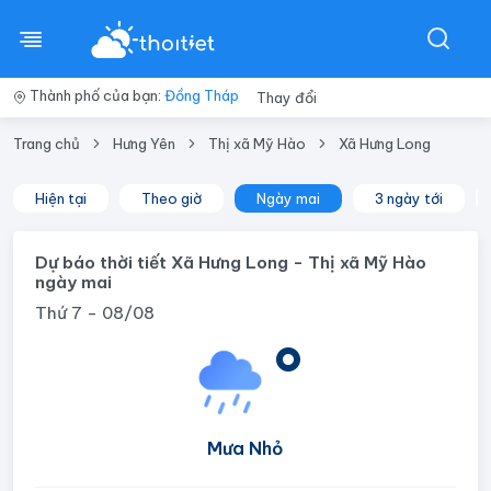
Thành phố của bạn:
Đồng Tháp
Thay đổi
Trang chủ
Hưng Yên
Thị xã Mỹ Hào
Xã Hưng Long
Hiện tại
Theo giờ
Ngày mai
3 ngày tới
Dự báo thời tiết Xã Hưng Long - Thị xã Mỹ Hào
ngày mai
Thứ 7 - 08/08
°
Mưa Nhỏ