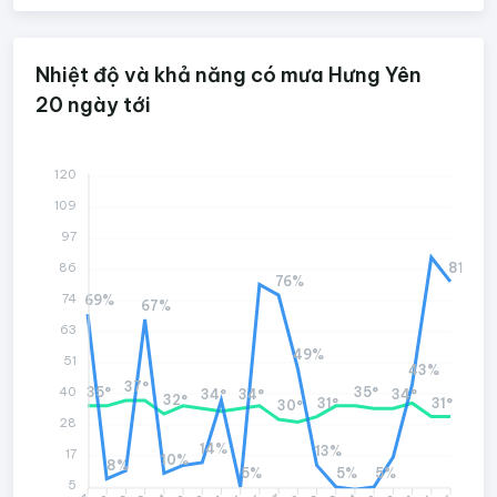
Nhiệt độ và khả năng có mưa Hưng Yên
20 ngày tới
120
109
97
81%
86
76%
74
69%
67%
63
49%
51
43%
37°
35°
35°
40
34°
34°
34°
32°
31°
31°
30°
28
14%
13%
17
10%
8%
5%
5%
5%
5