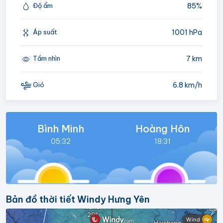
85%
Độ ẩm
1001 hPa
Áp suất
7 km
Tầm nhìn
6.8 km/h
Gió
Bình Minh
Hoàng Hôn
05:32
18:31
Bản đồ thời tiết Windy Hưng Yên