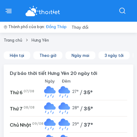
Thành phố của bạn:
Đồng Tháp
Thay đổi
Trang chủ
Hưng Yên
Hiện tại
Theo giờ
Ngày mai
3 ngày tới
Dự báo thời tiết Hưng Yên 20 ngày tới
Ngày
Đêm
07/08
27°
/
35°
Thứ 6
08/08
28°
/
35°
Thứ 7
09/08
29°
/
37°
Chủ Nhật