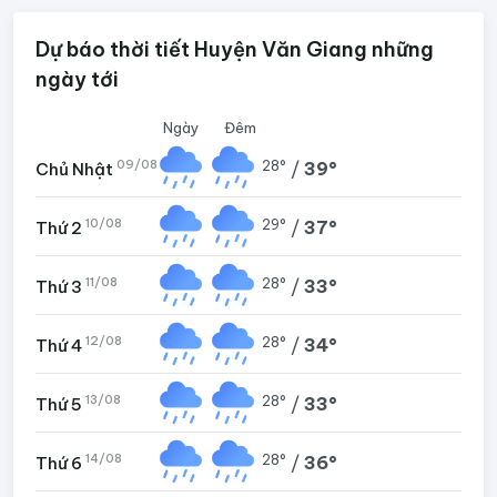
Dự báo thời tiết Huyện Văn Giang những
ngày tới
Ngày
Đêm
09/08
28°
/
39°
Chủ Nhật
10/08
29°
/
37°
Thứ 2
11/08
28°
/
33°
Thứ 3
12/08
28°
/
34°
Thứ 4
13/08
28°
/
33°
Thứ 5
14/08
28°
/
36°
Thứ 6