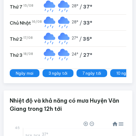
15/08
28°
/
37°
Thứ 7
16/08
28°
/
33°
Chủ Nhật
17/08
27°
/
35°
Thứ 2
18/08
24°
/
27°
Thứ 3
Ngày mai
3 ngày tới
7 ngày tới
10 ngày tớ
Nhiệt độ và khả năng có mưa Huyện Văn
Giang trong 12h tới
45
37°
36°
36°