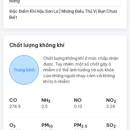
Năng
Đặc Điểm Khí Hậu Sơn La | Những Điều Thú Vị Bạn Chưa
Biết
Chất lượng không khí
Chất lượng không khí ở mức chấp nhận
được. Tuy nhiên, một số chất gây ô
Trung bình
nhiễm có thể ảnh hưởng tới sức khỏe
của những người nhạy cảm với không
khí bị ô nhiễm
CO
NH
NO
NO
3
2
274.9
2.5
0.13
2.24
O
PM
PM
SO
3
10
2.5
2