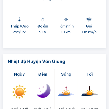
Thấp/Cao
Độ ẩm
Tầm nhìn
Gió
mi
25°/
35°
91 %
10 km
1.15 km/h
05:
Nhiệt độ Huyện Văn Giang
Ngày
Đêm
Sáng
Tối