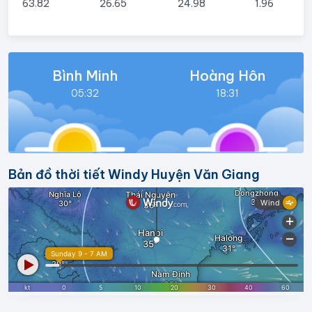
63.82
26.65
24.98
1.96
Bình Minh
Hoàng Hôn
05:32
18:31
Bản đồ thời tiết Windy Huyện Văn Giang