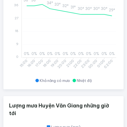
34°
33°
36
32°
31°
30°
30°
30°
30°
29°
27
18
9
0%
0%
0%
0%
0%
0%
0%
0%
0%
0%
0%
0%
0
16:00
17:00
18:00
19:00
20:00
21:00
22:00
23:00
00:00
01:00
02:00
15:00
Khả năng có mưa
Nhiệt độ
Lượng mưa Huyện Văn Giang những giờ
tới
Lượng mưa (mm)