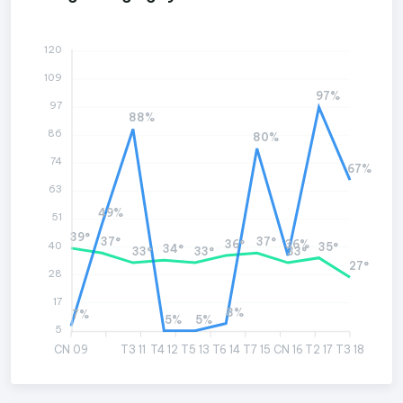
120
109
97%
97
88%
86
80%
74
67%
63
49%
51
39°
37°
37°
36°
36%
40
35°
34°
33°
33°
33°
27°
28
17
8%
7%
5%
5%
5
CN 09
T3 11
T4 12
T5 13
T6 14
T7 15
CN 16
T2 17
T3 18