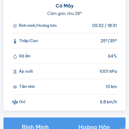
Có Mây
Cảm giác như
38°
05:32 / 18:31
Bình minh/Hoàng hôn
25°/
35°
Thấp/Cao
64%
Độ ẩm
1001 hPa
Áp suất
10 km
Tầm nhìn
6.8 km/h
Gió
Bình Minh
Hoàng Hôn