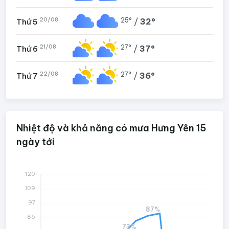
20/08
25°
/
32°
Thứ 5
21/08
27°
/
37°
Thứ 6
22/08
27°
/
36°
Thứ 7
Nhiệt độ và khả năng có mưa Hưng Yên 15
ngày tới
120
109
97
87%
86
73%