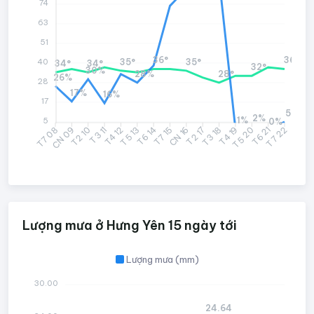
74
63
51
36°
36°
35°
35°
40
34°
34°
32°
30%
28%
28°
26%
28
17%
16%
17
5%
2%
1%
5
0%
CN 09
T2 10
T3 11
T4 12
T5 13
T6 14
CN 16
T2 17
T3 18
T4 19
T5 20
T6 21
T7 08
T7 15
T7 22
Lượng mưa ở Hưng Yên 15 ngày tới
Lượng mưa (mm)
30.00
24.64