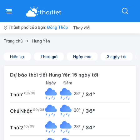
Thành phố của bạn:
Đồng Tháp
Thay đổi
Trang chủ
Hưng Yên
Hiện tại
Theo giờ
Ngày mai
3 ngày tới
Dự báo thời tiết Hưng Yên 15 ngày tới
Ngày
Đêm
08/08
28°
/
34°
Thứ 7
09/08
28°
/
36°
Chủ Nhật
10/08
28°
/
34°
Thứ 2