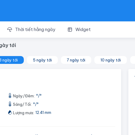
Thời tiết hằng ngày
Widget
gày tới
3 ngày tới
5 ngày tới
7 ngày tới
10 ngày tới
Ngày/Đêm:
°
/
°
Sáng/Tối:
°
/
°
Lượng mưa:
12.41 mm