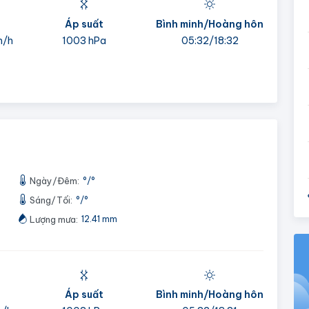
Áp suất
Bình minh/Hoàng hôn
m/h
1003 hPa
05:32/18:32
Ngày/Đêm:
°
/
°
Sáng/Tối:
°
/
°
Lượng mưa:
12.41 mm
Áp suất
Bình minh/Hoàng hôn