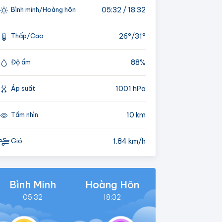
05:32 / 18:32
Bình minh/Hoàng hôn
26°/
31°
Thấp/Cao
88%
Độ ẩm
1001 hPa
Áp suất
10 km
Tầm nhìn
1.84 km/h
Gió
Bình Minh
Hoàng Hôn
05:32
18:32