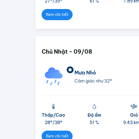
27°/
35°
61 %
7.89 k
Xem chi tiết
Chủ Nhật - 09/08
°
Mưa Nhỏ
Cảm giác như
32°
Thấp/Cao
Độ ẩm
Gió
28°/
38°
51 %
9.43 k
Xem chi tiết