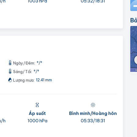
m/h
1003 hPa
05:32/18:31
Bả
Ngày/Đêm:
°
/
°
Sáng/Tối:
°
/
°
Lượng mưa:
12.41 mm
Áp suất
Bình minh/Hoàng hôn
m/h
1000 hPa
05:33/18:31