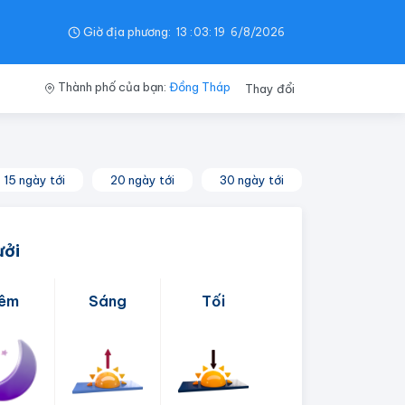
Giờ địa phương:
13
:
03
:
20
6/8/2026
Thành phố của bạn:
Đồng Tháp
Thay đổi
15 ngày tới
20 ngày tới
30 ngày tới
ưởi
êm
Sáng
Tối