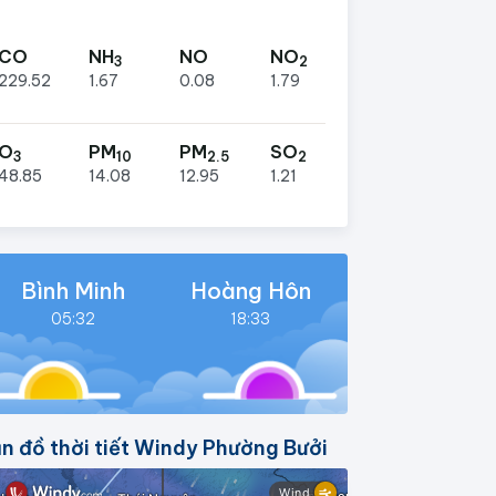
CO
NH
NO
NO
3
2
229.52
1.67
0.08
1.79
O
PM
PM
SO
3
10
2.5
2
48.85
14.08
12.95
1.21
Bình Minh
Hoàng Hôn
05:32
18:33
n đồ thời tiết Windy Phường Bưởi