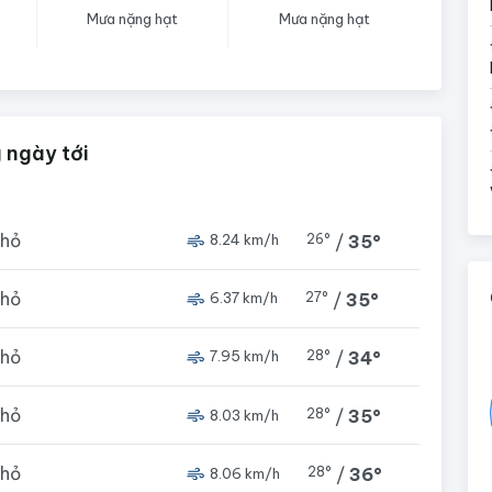
Mưa nặng hạt
Mưa nặng hạt
 ngày tới
nhỏ
26°
/
35°
8.24 km/h
nhỏ
27°
/
35°
6.37 km/h
nhỏ
28°
/
34°
7.95 km/h
nhỏ
28°
/
35°
8.03 km/h
nhỏ
28°
/
36°
8.06 km/h