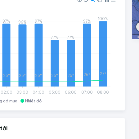
100%
97%
97%
97%
96%
77%
77%
27°
26°
25°
25°
25°
25°
25°
02:00
03:00
04:00
05:00
06:00
07:00
08:00
g có mưa
Nhiệt độ
tới