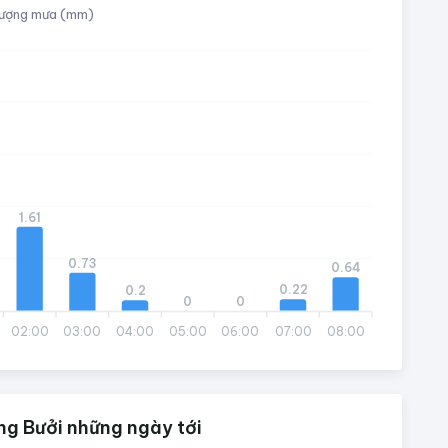
ượng mưa (mm)
1.61
0.73
0.64
0.22
0.2
0
0
02:00
03:00
04:00
05:00
06:00
07:00
08:00
ng Bưởi những ngày tới