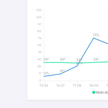
120
109
97
86
75%
74
63
51
40
35°
35°
35°
34°
29%
28
16%
17
12%
5
T5 06
T6 07
T7 08
CN 09
T
Nhiệt đ