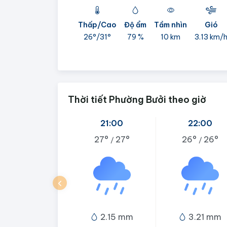
Thấp/Cao
Độ ẩm
Tầm nhìn
Gió
26°/
31°
79 %
10 km
3.13 km/
Thời tiết Phường Bưởi theo giờ
21:00
22:00
27°
27°
26°
26°
/
/
2.15 mm
3.21 mm