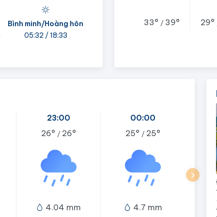
33°
39°
29°
/
Bình minh/Hoàng hôn
h
05:32 / 18:33
23:00
00:00
26°
26°
25°
25°
/
/
4.04 mm
4.7 mm