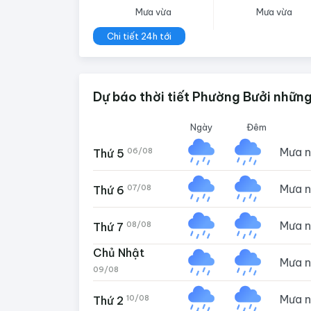
Mưa vừa
Mưa vừa
Chi tiết 24h tới
Dự báo thời tiết Phường Bưởi những
Ngày
Đêm
Mưa 
06/08
Thứ 5
Mưa 
07/08
Thứ 6
Mưa 
08/08
Thứ 7
Chủ Nhật
Mưa 
09/08
Mưa 
10/08
Thứ 2