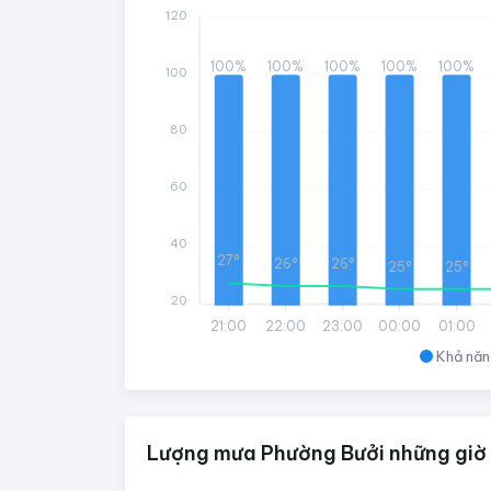
120
100%
100%
100%
100%
100%
100
80
60
40
27°
26°
26°
25°
25°
20
21:00
22:00
23:00
00:00
01:00
Khả năn
Lượng mưa Phường Bưởi những giờ 