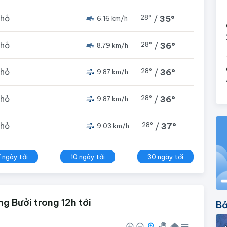
nhỏ
28°
/
35°
6.16 km/h
nhỏ
28°
/
36°
8.79 km/h
nhỏ
28°
/
36°
9.87 km/h
nhỏ
28°
/
36°
9.87 km/h
nhỏ
28°
/
37°
9.03 km/h
7 ngày tới
10 ngày tới
30 ngày tới
g Bưởi trong 12h tới
Bả