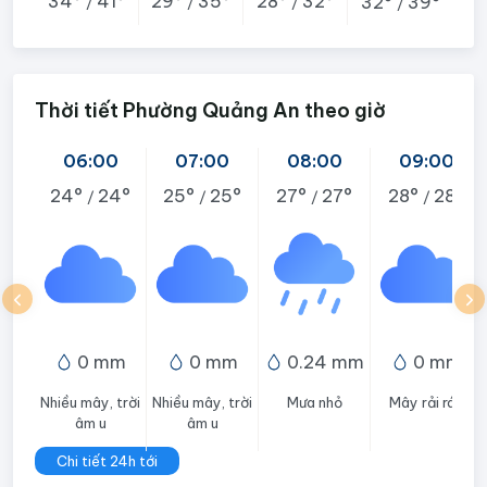
34°
41°
29°
35°
28°
32°
32°
39°
/
/
/
/
Thời tiết Phường Quảng An theo giờ
06:00
07:00
08:00
09:00
24°
24°
25°
25°
27°
27°
28°
28°
/
/
/
/
0 mm
0 mm
0.24 mm
0 mm
Nhiều mây, trời
Nhiều mây, trời
Mưa nhỏ
Mây rải rác
âm u
âm u
Chi tiết 24h tới