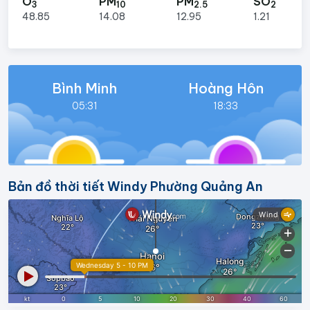
O
PM
PM
SO
3
10
2.5
2
48.85
14.08
12.95
1.21
Bình Minh
Hoàng Hôn
05:31
18:33
Bản đồ thời tiết Windy Phường Quảng An