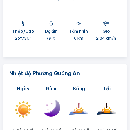
Thấp/Cao
Độ ẩm
Tầm nhìn
Gió
mi
25°/
30°
79 %
6 km
2.84 km/h
05:
Nhiệt độ Phường Quảng An
Ngày
Đêm
Sáng
Tối