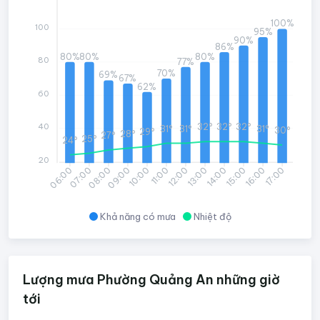
100%
100
95%
90%
86%
80%
80%
80%
80
77%
70%
69%
67%
62%
60
40
32°
32°
32°
31°
31°
31°
30°
29°
28°
27°
25°
24°
20
07:00
08:00
09:00
10:00
11:00
12:00
13:00
14:00
15:00
16:00
17:00
06:00
Khả năng có mưa
Nhiệt độ
Lượng mưa Phường Quảng An những giờ
tới