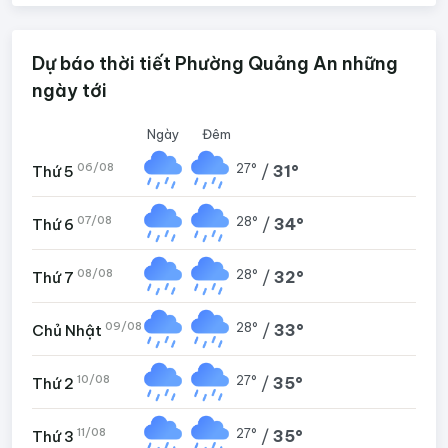
Dự báo thời tiết Phường Quảng An những
ngày tới
Ngày
Đêm
06/08
27°
/
31°
Thứ 5
07/08
28°
/
34°
Thứ 6
08/08
28°
/
32°
Thứ 7
09/08
28°
/
33°
Chủ Nhật
10/08
27°
/
35°
Thứ 2
11/08
27°
/
35°
Thứ 3