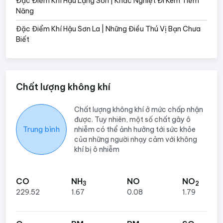
Đặc Điểm Khí Hậu Lạng Sơn | Khắc Nghiệt Đi Kèm Tiềm
Năng
Đặc Điểm Khí Hậu Sơn La | Những Điều Thú Vị Bạn Chưa
Biết
Chất lượng không khí
Chất lượng không khí ở mức chấp nhận
được. Tuy nhiên, một số chất gây ô
Trung bình
nhiễm có thể ảnh hưởng tới sức khỏe
của những người nhạy cảm với không
khí bị ô nhiễm
CO
NH
NO
NO
3
2
229.52
1.67
0.08
1.79