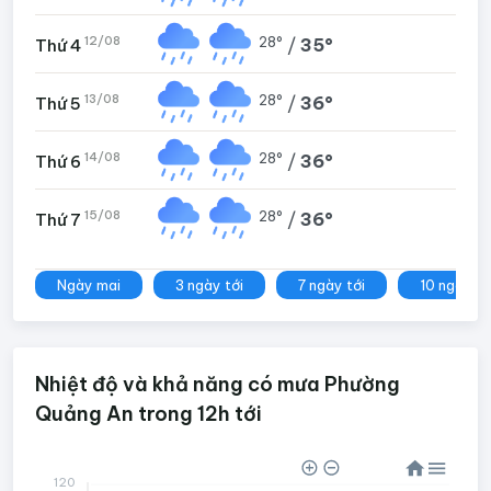
12/08
28°
/
35°
Thứ 4
13/08
28°
/
36°
Thứ 5
14/08
28°
/
36°
Thứ 6
15/08
28°
/
36°
Thứ 7
Ngày mai
3 ngày tới
7 ngày tới
10 ngày tớ
Nhiệt độ và khả năng có mưa Phường
Quảng An trong 12h tới
120