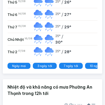
13/08
25°
/
26°
Thứ 5
14/08
25°
/
27°
Thứ 6
15/08
25°
/
29°
Thứ 7
25°
/
16/08
Chủ Nhật
30°
17/08
25°
/
28°
Thứ 2
Ngày mai
3 ngày tới
7 ngày tới
10 ngày tớ
Nhiệt độ và khả năng có mưa Phường An
Thạnh trong 12h tới