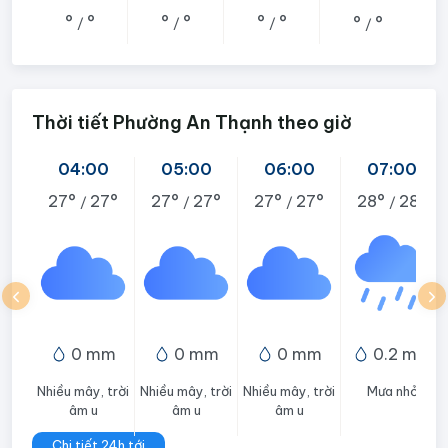
°
°
°
°
°
°
°
°
/
/
/
/
Thời tiết Phường An Thạnh theo giờ
04:00
05:00
06:00
07:00
27°
27°
27°
27°
27°
27°
28°
28°
/
/
/
/
0 mm
0 mm
0 mm
0.2 mm
Nhiều mây, trời
Nhiều mây, trời
Nhiều mây, trời
Mưa nhỏ
âm u
âm u
âm u
Chi tiết 24h tới