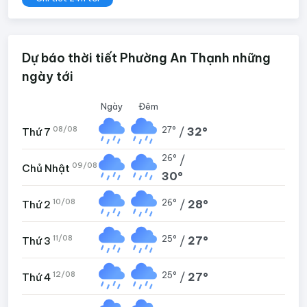
Dự báo thời tiết Phường An Thạnh những
ngày tới
Ngày
Đêm
08/08
27°
/
32°
Thứ 7
26°
/
09/08
Chủ Nhật
30°
10/08
26°
/
28°
Thứ 2
11/08
25°
/
27°
Thứ 3
12/08
25°
/
27°
Thứ 4