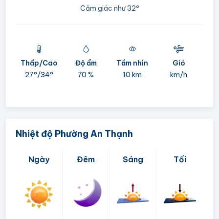
Cảm giác như
32°
Thấp/Cao
Độ ẩm
Tầm nhìn
Gió
mi
27°/
34°
70 %
10 km
km/h
05:
Nhiệt độ Phường An Thạnh
Ngày
Đêm
Sáng
Tối