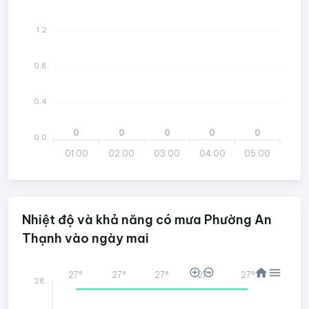
1.2
0.8
0.4
0
0
0
0
0
0.0
01:00
02:00
03:00
04:00
05:00
Nhiệt độ và khả năng có mưa Phường An
Thạnh vào ngày mai
27°
27°
27°
27°
27°
28