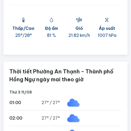
Thấp/Cao
Độ ẩm
Gió
Áp suất
mi
25°/
28°
81 %
21.82 km/h
1007 hPa
05
Thời tiết Phường An Thạnh - Thành phố
Hồng Ngự ngày mai theo giờ
Thứ 3 11/08
01:00
27°
/
27°
02:00
27°
/
27°