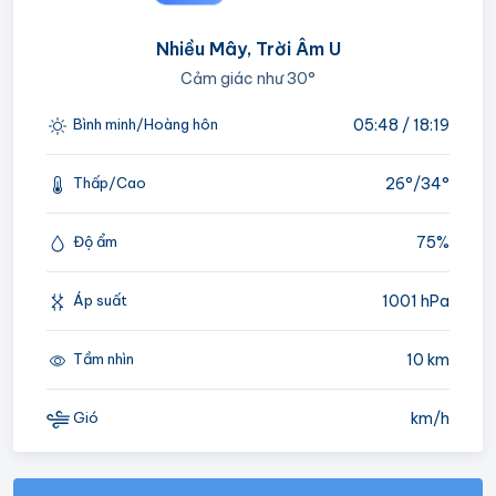
Nhiều Mây, Trời Âm U
Cảm giác như
30°
05:48 / 18:19
Bình minh/Hoàng hôn
26°/
34°
Thấp/Cao
75%
Độ ẩm
1001 hPa
Áp suất
10 km
Tầm nhìn
km/h
Gió