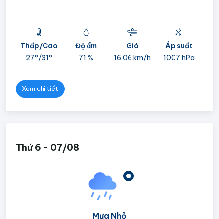
Thấp/Cao
Độ ẩm
Gió
Áp suất
mi
27°/
31°
71 %
16.06 km/h
1007 hPa
05
Xem chi tiết
Thứ 6 - 07/08
°
Mưa Nhỏ