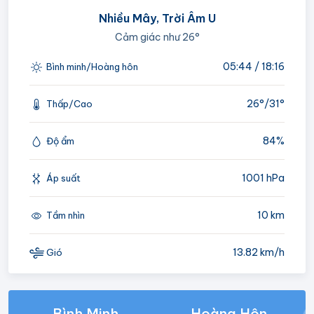
Nhiều Mây, Trời Âm U
Cảm giác như
26°
05:44 / 18:16
Bình minh/Hoàng hôn
26°/
31°
Thấp/Cao
84%
Độ ẩm
1001 hPa
Áp suất
10 km
Tầm nhìn
13.82 km/h
Gió
Bình Minh
Hoàng Hôn