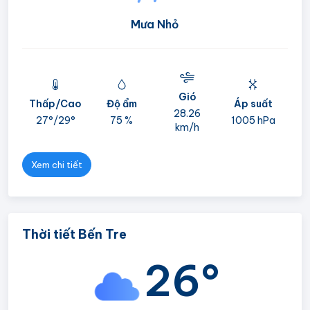
Mưa Nhỏ
Gió
Thấp/Cao
Độ ẩm
Áp suất
mi
28.26
27°/
29°
75 %
1005 hPa
km/h
05
Xem chi tiết
Thời tiết Bến Tre
26°