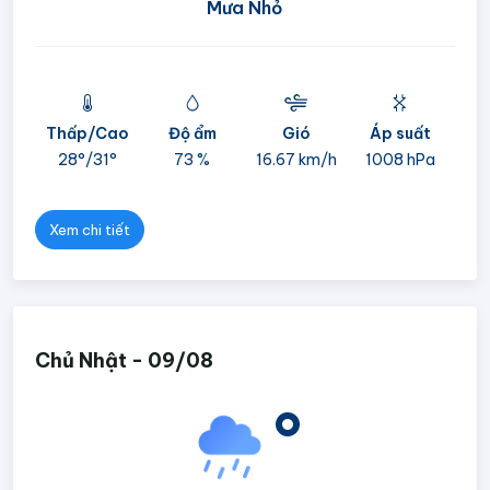
Mưa Nhỏ
Thấp/Cao
Độ ẩm
Gió
Áp suất
mi
28°/
31°
73 %
16.67 km/h
1008 hPa
05
Xem chi tiết
Chủ Nhật - 09/08
°