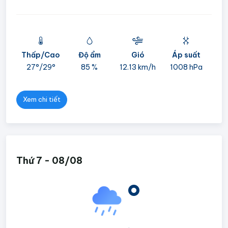
Thấp/Cao
Độ ẩm
Gió
Áp suất
mi
27°/
29°
85 %
12.13 km/h
1008 hPa
05
Xem chi tiết
Thứ 7 - 08/08
°