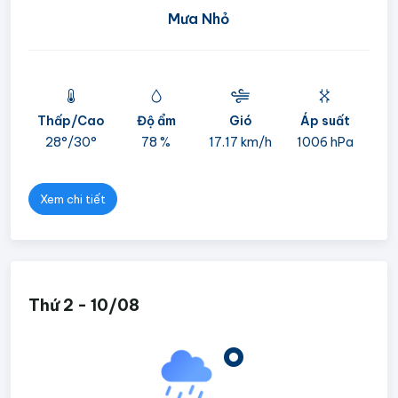
Mưa Nhỏ
Thấp/Cao
Độ ẩm
Gió
Áp suất
mi
28°/
30°
78 %
17.17 km/h
1006 hPa
05
Xem chi tiết
Thứ 2 - 10/08
°