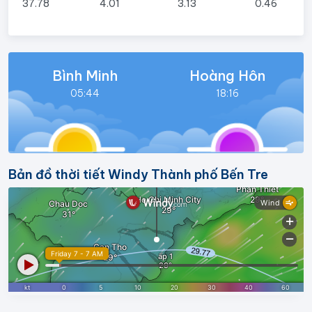
37.78
4.01
3.13
0.46
Bình Minh
Hoàng Hôn
05:44
18:16
Bản đồ thời tiết Windy Thành phố Bến Tre