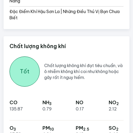
Năng
Đặc Điểm Khí Hậu Sơn La | Những Điều Thú Vị Bạn Chưa
Biết
Chất lượng không khí
Chất lượng không khí đạt tiêu chuẩn, và
Tốt
ô nhiễm không khí coi như không hoặc
gây rất ít nguy hiểm.
CO
NH
NO
NO
3
2
135.87
0.79
0.17
2.12
O
PM
PM
SO
3
10
2.5
2