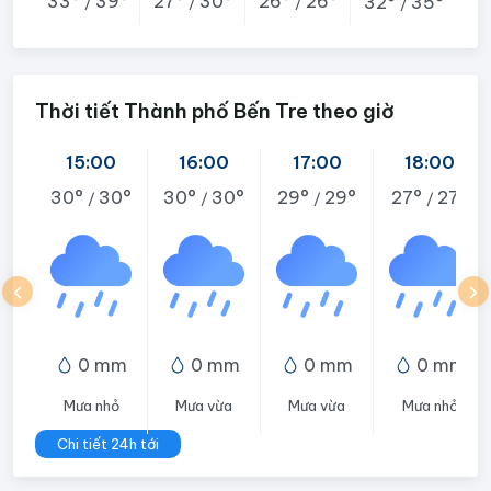
33°
39°
27°
30°
26°
26°
32°
35°
/
/
/
/
Thời tiết Thành phố Bến Tre theo giờ
15:00
16:00
17:00
18:00
30°
30°
30°
30°
29°
29°
27°
27°
/
/
/
/
0 mm
0 mm
0 mm
0 mm
Mưa nhỏ
Mưa vừa
Mưa vừa
Mưa nhỏ
Chi tiết 24h tới