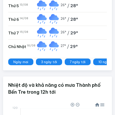
13/08
26°
/
28°
Thứ 5
14/08
26°
/
28°
Thứ 6
15/08
26°
/
29°
Thứ 7
16/08
27°
/
29°
Chủ Nhật
Ngày mai
3 ngày tới
7 ngày tới
10 ngày tớ
Nhiệt độ và khả năng có mưa Thành phố
Bến Tre trong 12h tới
120