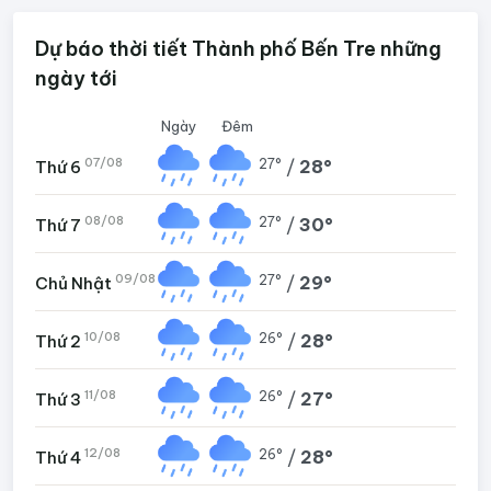
Dự báo thời tiết Thành phố Bến Tre những
ngày tới
Ngày
Đêm
07/08
27°
/
28°
Thứ 6
08/08
27°
/
30°
Thứ 7
09/08
27°
/
29°
Chủ Nhật
10/08
26°
/
28°
Thứ 2
11/08
26°
/
27°
Thứ 3
12/08
26°
/
28°
Thứ 4