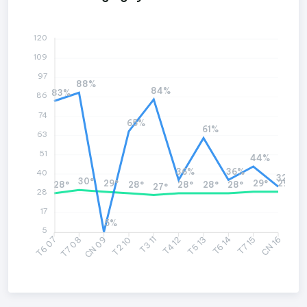
120
109
97
88%
84%
83%
86
74
65%
61%
63
51
44%
36%
36%
40
32%
30°
29°
29°
29°
28°
28°
28°
28°
28°
27°
28
17
5%
5
T7 08
CN 09
T3 11
T4 12
T6 14
T7 15
T6 07
T2 10
T5 13
CN 16