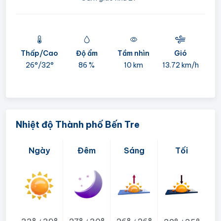
Thấp/Cao
Độ ẩm
Tầm nhìn
Gió
mi
26°/
32°
86 %
10 km
13.72 km/h
05:
Nhiệt độ Thành phố Bến Tre
Ngày
Đêm
Sáng
Tối