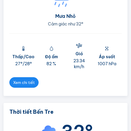
Mưa Nhỏ
Cảm giác như
32°
Gió
Thấp/Cao
Độ ẩm
Áp suất
mi
23.34
27°/
28°
82 %
1007 hPa
km/h
05
Xem chi tiết
Thời tiết Bến Tre