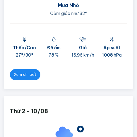
Mưa Nhỏ
Cảm giác như
32°
Thấp/Cao
Độ ẩm
Gió
Áp suất
mi
27°/
30°
78 %
16.96 km/h
1008 hPa
05
Xem chi tiết
Thứ 2 - 10/08
°