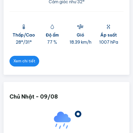
Cảm giác như
32°
Thấp/Cao
Độ ẩm
Gió
Áp suất
mi
28°/
31°
77 %
18.39 km/h
1007 hPa
05
Xem chi tiết
Chủ Nhật - 09/08
°