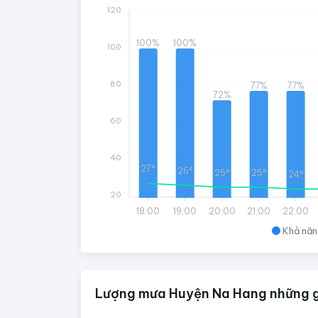
120
100%
100%
100
80
77%
77%
72%
60
40
27°
26°
25°
25°
24°
20
18:00
19:00
20:00
21:00
22:00
Khả năn
Lượng mưa Huyện Na Hang những g