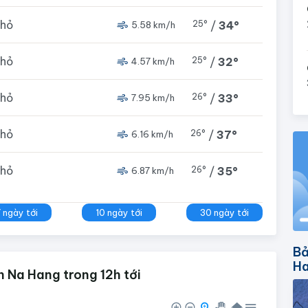
nhỏ
25°
/
34°
5.58 km/h
nhỏ
25°
/
32°
4.57 km/h
nhỏ
26°
/
33°
7.95 km/h
nhỏ
26°
/
37°
6.16 km/h
nhỏ
26°
/
35°
6.87 km/h
7 ngày tới
10 ngày tới
30 ngày tới
Bả
H
 Na Hang trong 12h tới