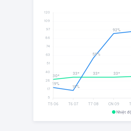
120
109
97
92%
86
74
59%
63
51
40
33°
33°
33°
30°
28
19%
15%
17
5
T5 06
T6 07
T7 08
CN 09
T
Nhiệt đ