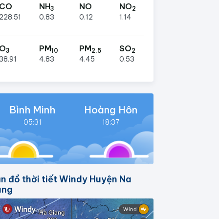
CO
NH
NO
NO
3
2
228.51
0.83
0.12
1.14
O
PM
PM
SO
3
10
2.5
2
38.91
4.83
4.45
0.53
Bình Minh
Hoàng Hôn
05:31
18:37
n đồ thời tiết Windy Huyện Na
ang