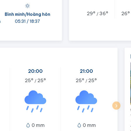
29°
36°
26°
/
Bình minh/Hoàng hôn
h
05:31 / 18:37
20:00
21:00
25°
25°
25°
25°
/
/
0 mm
0 mm