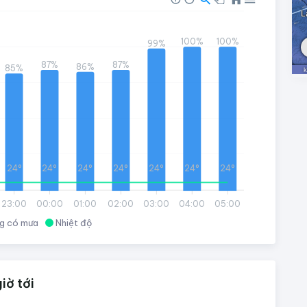
100%
100%
99%
87%
87%
86%
85%
24°
24°
24°
24°
24°
24°
24°
23:00
00:00
01:00
02:00
03:00
04:00
05:00
g có mưa
Nhiệt độ
iờ tới