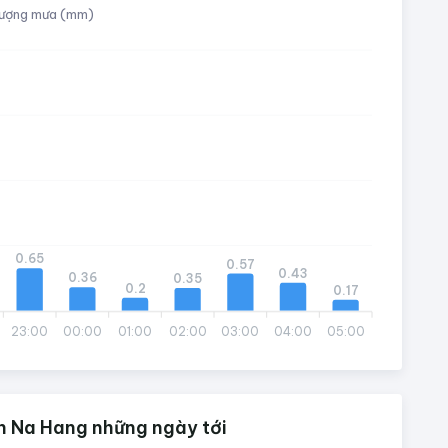
ượng mưa (mm)
0.65
0.57
0.43
0.36
0.35
0.2
0.17
23:00
00:00
01:00
02:00
03:00
04:00
05:00
n Na Hang những ngày tới