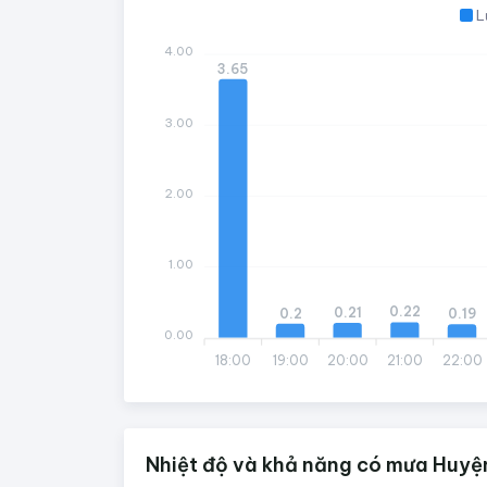
L
4.00
3.65
3.00
2.00
1.00
0.22
0.21
0.2
0.19
0.00
18:00
19:00
20:00
21:00
22:00
Nhiệt độ và khả năng có mưa Huyệ