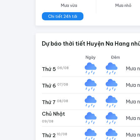
Mưa vừa
Mưa nhỏ
Chi tiết 24h tới
Dự báo thời tiết Huyện Na Hang nh
Ngày
Đêm
Mưa 
06/08
Thứ 5
Mưa 
07/08
Thứ 6
Mưa 
08/08
Thứ 7
Chủ Nhật
Mưa 
09/08
Mưa 
10/08
Thứ 2