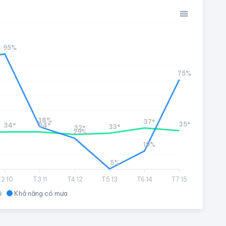
95%
75%
38%
37°
35°
34°
34°
33°
32°
29%
19%
5%
2 10
T3 11
T4 12
T5 13
T6 14
T7 15
ộ
Khả năng có mưa