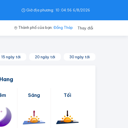
Giờ địa phương:
10
:
04
:
57
6/8/2026
Thành phố của bạn:
Đồng Tháp
Thay đổi
15 ngày tới
20 ngày tới
30 ngày tới
 Hang
êm
Sáng
Tối