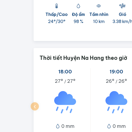
Thấp/Cao
Độ ẩm
Tầm nhìn
Gió
24°/
30°
98 %
10 km
3.38 km/
Thời tiết Huyện Na Hang theo giờ
18:00
19:00
27°
27°
26°
26°
/
/
0 mm
0 mm