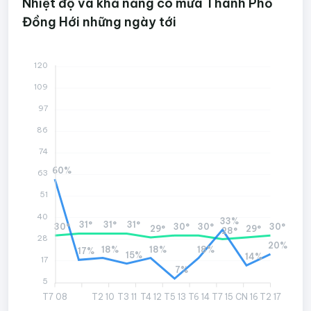
Nhiệt độ và khả năng có mưa Thành Phố
Đồng Hới những ngày tới
120
109
97
86
74
60%
63
51
40
33%
31°
31°
31°
30°
30°
30°
30°
29°
29°
28°
28
20%
18%
18%
18%
17%
15%
14%
17
7%
5
T7 08
T2 10
T3 11
T4 12
T5 13
T6 14
T7 15
CN 16
T2 17