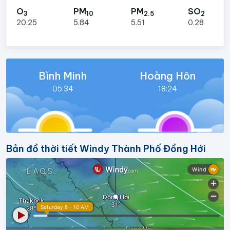
O
PM
PM
SO
3
10
2.5
2
20.25
5.84
5.51
0.28
Bình Minh
Hoàng Hôn
05:34
18:24
Bản đồ thời tiết Windy Thành Phố Đồng Hới