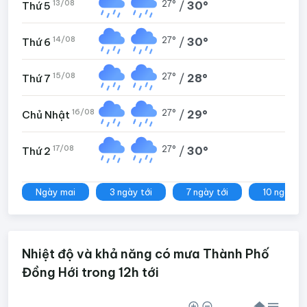
13/08
27°
/
30°
Thứ 5
14/08
27°
/
30°
Thứ 6
15/08
27°
/
28°
Thứ 7
16/08
27°
/
29°
Chủ Nhật
17/08
27°
/
30°
Thứ 2
Ngày mai
3 ngày tới
7 ngày tới
10 ngày tớ
Nhiệt độ và khả năng có mưa Thành Phố
Đồng Hới trong 12h tới