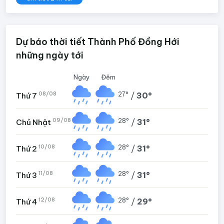
Dự báo thời tiết Thành Phố Đồng Hới
những ngày tới
Ngày
Đêm
08/08
27°
/
30°
Thứ 7
09/08
28°
/
31°
Chủ Nhật
10/08
28°
/
31°
Thứ 2
11/08
28°
/
31°
Thứ 3
12/08
28°
/
29°
Thứ 4