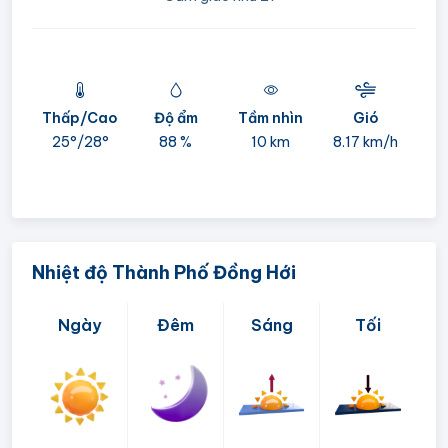
mi
Thấp/Cao
Độ ẩm
Tầm nhìn
Gió
25°/
28°
88 %
10 km
8.17 km/h
Nhiệt độ Thành Phố Đồng Hới
Ngày
Đêm
Sáng
Tối