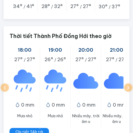
34°
41°
28°
32°
27°
27°
30°
37°
/
/
/
/
Thời tiết Thành Phố Đồng Hới theo giờ
18:00
19:00
20:00
21:00
27°
27°
26°
26°
27°
27°
27°
27°
/
/
/
/
0 mm
0 mm
0 mm
0 mm
Mưa nhỏ
Mưa nhỏ
Nhiều mây, trời
Nhiều mây, trời
âm u
âm u
Chi tiết 24h tới