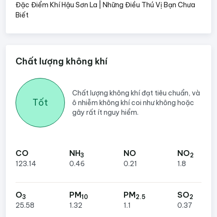
Đặc Điểm Khí Hậu Sơn La | Những Điều Thú Vị Bạn Chưa
Biết
Chất lượng không khí
Chất lượng không khí đạt tiêu chuẩn, và
Tốt
ô nhiễm không khí coi như không hoặc
gây rất ít nguy hiểm.
CO
NH
NO
NO
3
2
123.14
0.46
0.21
1.8
O
PM
PM
SO
3
10
2.5
2
25.58
1.32
1.1
0.37