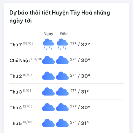
Dự báo thời tiết Huyện Tây Hoà những
ngày tới
Ngày
Đêm
08/08
27°
/
32°
Thứ 7
09/08
27°
/
30°
Chủ Nhật
10/08
27°
/
30°
Thứ 2
11/08
27°
/
31°
Thứ 3
12/08
27°
/
30°
Thứ 4
13/08
27°
/
31°
Thứ 5