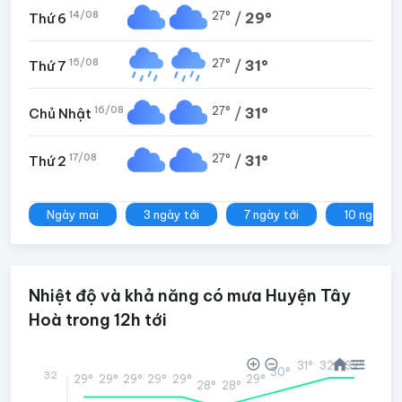
14/08
27°
/
29°
Thứ 6
15/08
27°
/
31°
Thứ 7
16/08
27°
/
31°
Chủ Nhật
17/08
27°
/
31°
Thứ 2
Ngày mai
3 ngày tới
7 ngày tới
10 ngày tớ
Nhiệt độ và khả năng có mưa Huyện Tây
Hoà trong 12h tới
32°
32°
31°
30°
32
29°
29°
29°
29°
29°
29°
28°
28°