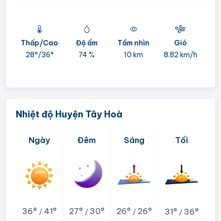
Thấp/Cao
Độ ẩm
Tầm nhìn
Gió
mi
28°/
36°
74 %
10 km
8.82 km/h
05:
Nhiệt độ Huyện Tây Hoà
Ngày
Đêm
Sáng
Tối
36°
41°
27°
30°
26°
26°
31°
36°
/
/
/
/