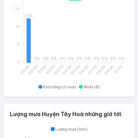
24
20%
16
8
0%
0%
0%
0%
0%
0%
0%
0%
0%
0%
0%
0
00:00
01:00
02:00
03:00
04:00
05:00
06:00
07:00
08:00
09:00
10:00
23:00
Khả năng có mưa
Nhiệt độ
Lượng mưa Huyện Tây Hoà những giờ tới
Lượng mưa (mm)