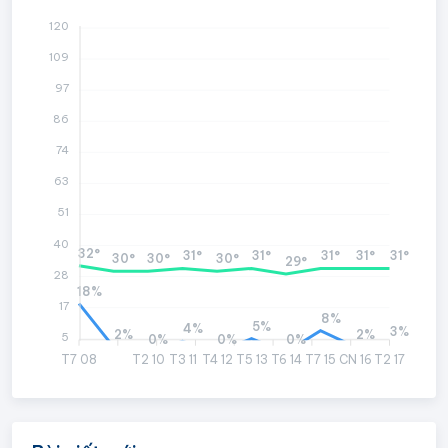
120
109
97
86
74
63
51
40
32°
31°
31°
31°
31°
31°
30°
30°
30°
29°
28
18%
17
8%
5%
4%
3%
2%
2%
5
0%
0%
0%
T7 08
T2 10
T3 11
T4 12
T5 13
T6 14
T7 15
CN 16
T2 17