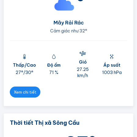
°
Mây Rải Rác
Cảm giác như
32°
Gió
Thấp/Cao
Độ ẩm
Áp suất
mi
27.25
27°/
30°
71 %
1003 hPa
km/h
05
Xem chi tiết
Thời tiết Thị xã Sông Cầu