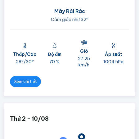
Mây Rải Rác
Cảm giác như
32°
Gió
Thấp/Cao
Độ ẩm
Áp suất
mi
27.25
28°/
30°
70 %
1004 hPa
km/h
05
Xem chi tiết
Thứ 2 - 10/08