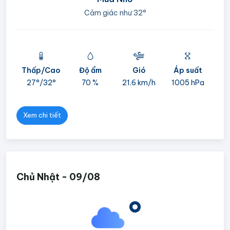
Cảm giác như
32°
Thấp/Cao
Độ ẩm
Gió
Áp suất
mi
27°/
32°
70 %
21.6 km/h
1005 hPa
05
Xem chi tiết
Chủ Nhật - 09/08
°