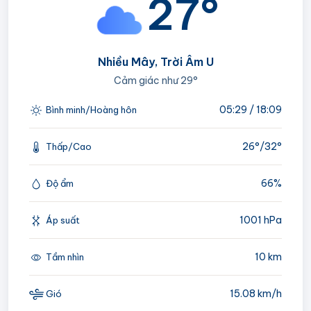
27°
Nhiều Mây, Trời Âm U
Cảm giác như
29°
05:29 / 18:09
Bình minh/Hoàng hôn
26°/
32°
Thấp/Cao
66%
Độ ẩm
1001 hPa
Áp suất
10 km
Tầm nhìn
15.08 km/h
Gió