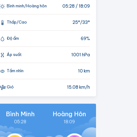
05:28 / 18:09
Bình minh/Hoàng hôn
25°/
33°
Thấp/Cao
69%
Độ ẩm
1001 hPa
Áp suất
10 km
Tầm nhìn
15.08 km/h
Gió
Bình Minh
Hoàng Hôn
05:28
18:09