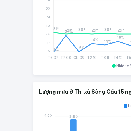
63
51
40
31°
30°
30°
29°
29°
29°
27%
28
19%
16%
14%
17
5%
3%
5
T6 07
T7 08
CN 09
T2 10
T3 11
T4 12
T5
Nhiệt đ
Lượng mưa ở Thị xã Sông Cầu 15 ng
L
4.00
3.85