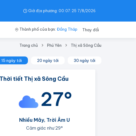
Giờ địa phương:
00
:
07
:
25
7/8/2026
Thành phố của bạn:
Đồng Tháp
Thay đổi
Trang chủ
Phú Yên
Thị xã Sông Cầu
15 ngày tới
20 ngày tới
30 ngày tới
Thời tiết Thị xã Sông Cầu
27°
Nhiều Mây, Trời Âm U
Cảm giác như
29°