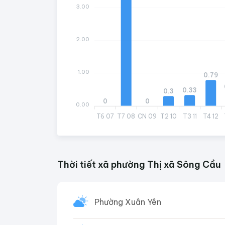
3.00
2.00
1.00
0.79
0.33
0.3
0
0
0.00
T6 07
T7 08
CN 09
T2 10
T3 11
T4 12
Thời tiết xã phường Thị xã Sông Cầu
Phường Xuân Yên