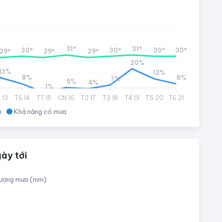
31°
31°
30°
30°
30°
30°
29°
29°
29°
20%
13%
12%
8%
8%
7%
5%
4%
1%
 13
T6 14
T7 15
CN 16
T2 17
T3 18
T4 19
T5 20
T6 21
ộ
Khả năng có mưa
ày tới
ượng mưa (mm)