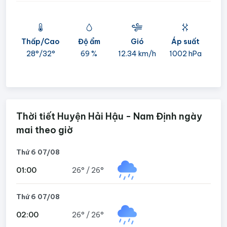
Thấp/Cao
Độ ẩm
Gió
Áp suất
mi
28°/
32°
69 %
12.34 km/h
1002 hPa
05
Thời tiết Huyện Hải Hậu - Nam Định ngày
mai theo giờ
Thứ 6 07/08
01:00
26°
/
26°
Thứ 6 07/08
02:00
26°
/
26°