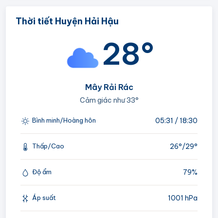
Thời tiết Huyện Hải Hậu
28°
Mây Rải Rác
Cảm giác như
33°
05:31 / 18:30
Bình minh/Hoàng hôn
26°/
29°
Thấp/Cao
79%
Độ ẩm
1001 hPa
Áp suất