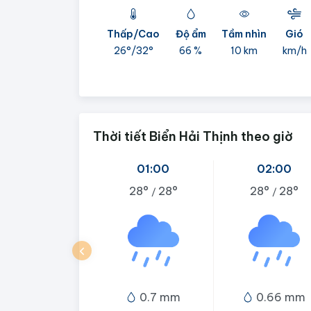
Thấp/Cao
Độ ẩm
Tầm nhìn
Gió
26°/
32°
66 %
10 km
km/h
Thời tiết Biển Hải Thịnh theo giờ
01:00
02:00
28°
28°
28°
28°
/
/
0.7 mm
0.66 mm