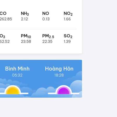
CO
NH
NO
NO
3
2
262.85
2.12
0.13
1.66
O
PM
PM
SO
3
10
2.5
2
62.52
23.58
22.35
1.39
Bình Minh
Hoàng Hôn
05:32
18:28