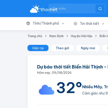
Tỉnh/Thành phố
Tin thời tiết
Trang chủ
Nam Định
Huyện Hải Hậu
Biển 
Hiện tại
Theo giờ
Ngày mai
Dự báo thời tiết Biển Hải Thịnh 
Hôm nay, 09/08/2026
32°
Nhiều Mây, T
Cảm giác như
3