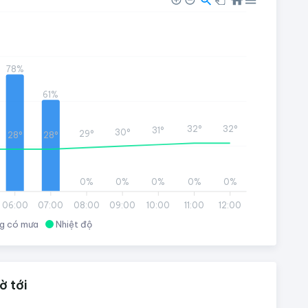
78%
61%
32°
32°
31°
30°
29°
28°
28°
0%
0%
0%
0%
0%
06:00
07:00
08:00
09:00
10:00
11:00
12:00
g có mưa
Nhiệt độ
ờ tới