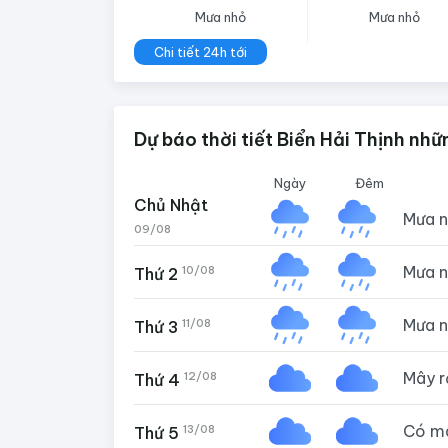
Mưa nhỏ
Mưa nhỏ
Chi tiết 24h tới
Dự báo thời tiết Biển Hải Thịnh nhữ
Ngày
Đêm
Chủ Nhật
Mưa 
09/08
Mưa 
10/08
Thứ 2
Mưa 
11/08
Thứ 3
Mây 
12/08
Thứ 4
Có m
13/08
Thứ 5