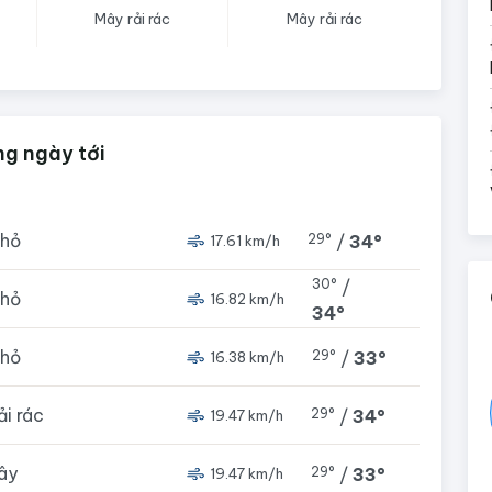
Mây rải rác
Mây rải rác
ng ngày tới
nhỏ
29°
/
34°
17.61 km/h
30°
/
nhỏ
16.82 km/h
34°
nhỏ
29°
/
33°
16.38 km/h
rải rác
29°
/
34°
19.47 km/h
ây
29°
/
33°
19.47 km/h