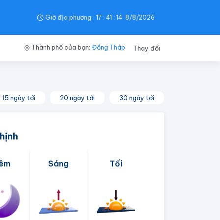
Giờ địa phương:
17
:
41
:
15
8/8/2026
Thành phố của bạn:
Đồng Tháp
Thay đổi
15 ngày tới
20 ngày tới
30 ngày tới
Thịnh
êm
Sáng
Tối