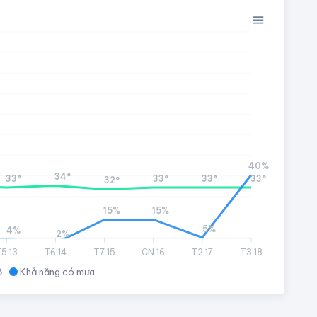
40%
34°
33°
33°
33°
33°
32°
15%
15%
5%
4%
2%
5 13
T6 14
T7 15
CN 16
T2 17
T3 18
ộ
Khả năng có mưa