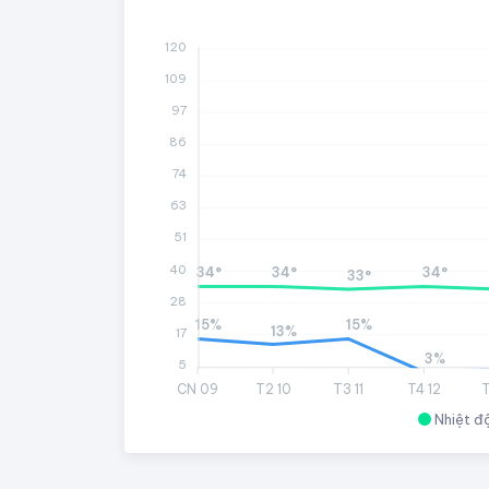
120
109
97
86
74
63
51
40
34°
34°
34°
33°
28
15%
15%
13%
17
3%
5
CN 09
T2 10
T3 11
T4 12
T
Nhiệt đ