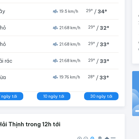
ây
29°
/
34°
19.5 km/h
nhỏ
29°
/
32°
21.68 km/h
nhỏ
29°
/
33°
21.68 km/h
rải rác
29°
/
33°
21.68 km/h
vừa
28°
/
33°
19.76 km/h
7 ngày tới
10 ngày tới
30 ngày tới
ải Thịnh trong 12h tới