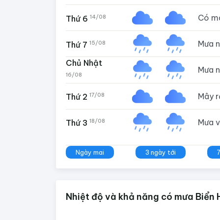
Có m
14/08
Thứ 6
Mưa 
15/08
Thứ 7
Chủ Nhật
Mưa 
16/08
Mây 
17/08
Thứ 2
Mưa 
18/08
Thứ 3
Ngày mai
3 ngày tới
Nhiệt độ và khả năng có mưa Biển H