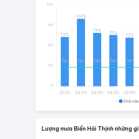
120
100%
90
79%
76%
73%
72%
60
28°
28°
28°
28°
28°
30
0
01:00
02:00
03:00
04:00
05:00
Khả năn
Lượng mưa Biển Hải Thịnh những gi