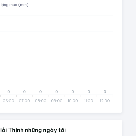
ượng mưa (mm)
0
0
0
0
0
0
0
06:00
07:00
08:00
09:00
10:00
11:00
12:00
Hải Thịnh những ngày tới