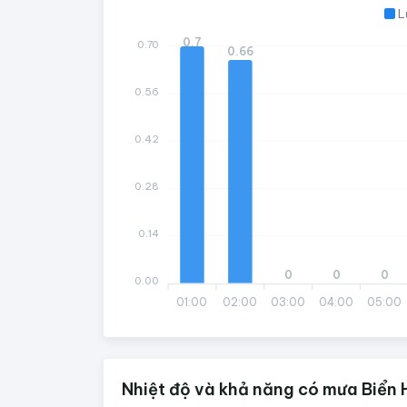
L
0.7
0.70
0.66
0.56
0.42
0.28
0.14
0
0
0
0.00
01:00
02:00
03:00
04:00
05:00
Nhiệt độ và khả năng có mưa Biển 