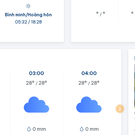
°
°
°
/
Bình minh/Hoàng hôn
05:32 / 18:28
03:00
04:00
28°
28°
28°
28°
/
/
0 mm
0 mm